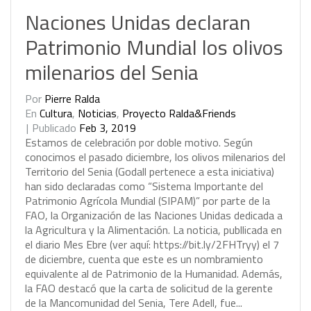
Naciones Unidas declaran
Patrimonio Mundial los olivos
milenarios del Senia
Por
Pierre Ralda
En
Cultura
,
Noticias
,
Proyecto Ralda&Friends
Publicado
Feb 3, 2019
E
s
t
a
m
o
s
d
e
c
e
l
e
b
r
a
c
i
ó
n
p
o
r
d
o
b
l
e
m
o
t
i
v
o
.
S
e
g
ú
n
c
o
n
o
c
i
m
o
s
e
l
p
a
s
a
d
o
d
i
c
i
e
m
b
r
e
,
l
o
s
o
l
i
v
o
s
m
i
l
e
n
a
r
i
o
s
d
e
l
T
e
r
r
i
t
o
r
i
o
d
e
l
S
e
n
i
a
(
G
o
d
a
l
l
p
e
r
t
e
n
e
c
e
a
e
s
t
a
i
n
i
c
i
a
t
i
v
a
)
h
a
n
s
i
d
o
d
e
c
l
a
r
a
d
a
s
c
o
m
o
“
S
i
s
t
e
m
a
I
m
p
o
r
t
a
n
t
e
d
e
l
P
a
t
r
i
m
o
n
i
o
A
g
r
í
c
o
l
a
M
u
n
d
i
a
l
(
S
I
P
A
M
)
”
p
o
r
p
a
r
t
e
d
e
l
a
F
A
O
,
l
a
O
r
g
a
n
i
z
a
c
i
ó
n
d
e
l
a
s
N
a
c
i
o
n
e
s
U
n
i
d
a
s
d
e
d
i
c
a
d
a
a
l
a
A
g
r
i
c
u
l
t
u
r
a
y
l
a
A
l
i
m
e
n
t
a
c
i
ó
n
.
L
a
n
o
t
i
c
i
a
,
p
u
b
l
l
i
c
a
d
a
e
n
e
l
d
i
a
r
i
o
M
e
s
E
b
r
e
(
v
e
r
a
q
u
í
:
h
t
t
p
s
:
/
/
b
i
t
.
l
y
/
2
F
H
T
r
y
y
)
e
l
7
d
e
d
i
c
i
e
m
b
r
e
,
c
u
e
n
t
a
q
u
e
e
s
t
e
e
s
u
n
n
o
m
b
r
a
m
i
e
n
t
o
e
q
u
i
v
a
l
e
n
t
e
a
l
d
e
P
a
t
r
i
m
o
n
i
o
d
e
l
a
H
u
m
a
n
i
d
a
d
.
A
d
e
m
á
s
,
l
a
F
A
O
d
e
s
t
a
c
ó
q
u
e
l
a
c
a
r
t
a
d
e
s
o
l
i
c
i
t
u
d
d
e
l
a
g
e
r
e
n
t
e
d
e
l
a
M
a
n
c
o
m
u
n
i
d
a
d
d
e
l
S
e
n
i
a
,
T
e
r
e
A
d
e
l
l
,
f
u
e
.
.
.