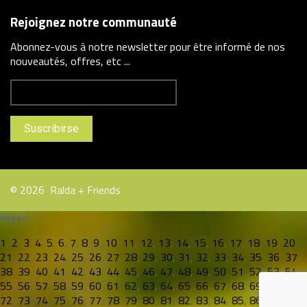
Rejoignez notre communauté
Abonnez-vous à notre newsletter pour être informé de nos
nouveautés, offres, etc ...
©
2026
Ralda + Friends
Pages:
1
,
2
,
3
,
4
,
5
,
6
,
7
,
8
,
9
,
10
,
11
,
12
,
13
,
14
,
15
,
16
,
17
,
18
,
19
,
20
,
21
,
22
,
23
,
24
,
25
,
26
,
27
,
28
,
29
,
30
,
31
,
32
,
33
,
34
,
35
,
36
,
37
,
38
,
39
,
40
,
41
,
42
,
43
,
44
,
45
,
46
,
47
,
48
,
49
,
50
,
51
,
52
,
53
,
54
,
55
,
56
,
57
,
58
,
59
,
60
,
61
,
62
,
63
,
64
,
65
,
66
,
67
,
68
,
69
,
70
,
71
,
72
,
73
,
74
,
75
,
76
,
77
,
78
,
79
,
80
,
81
,
82
,
83
,
84
,
85
,
86
,
87
,
88
,