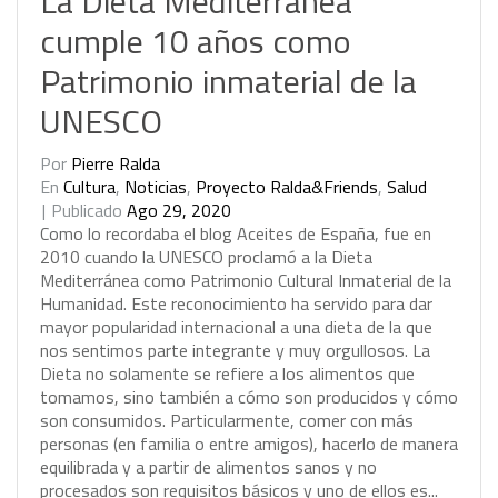
La Dieta Mediterránea
cumple 10 años como
Patrimonio inmaterial de la
UNESCO
Por
Pierre Ralda
En
Cultura
,
Noticias
,
Proyecto Ralda&Friends
,
Salud
Publicado
Ago 29, 2020
C
o
m
o
l
o
r
e
c
o
r
d
a
b
a
e
l
b
l
o
g
A
c
e
i
t
e
s
d
e
E
s
p
a
ñ
a
,
f
u
e
e
n
2
0
1
0
c
u
a
n
d
o
l
a
U
N
E
S
C
O
p
r
o
c
l
a
m
ó
a
l
a
D
i
e
t
a
M
e
d
i
t
e
r
r
á
n
e
a
c
o
m
o
P
a
t
r
i
m
o
n
i
o
C
u
l
t
u
r
a
l
I
n
m
a
t
e
r
i
a
l
d
e
l
a
H
u
m
a
n
i
d
a
d
.
E
s
t
e
r
e
c
o
n
o
c
i
m
i
e
n
t
o
h
a
s
e
r
v
i
d
o
p
a
r
a
d
a
r
m
a
y
o
r
p
o
p
u
l
a
r
i
d
a
d
i
n
t
e
r
n
a
c
i
o
n
a
l
a
u
n
a
d
i
e
t
a
d
e
l
a
q
u
e
n
o
s
s
e
n
t
i
m
o
s
p
a
r
t
e
i
n
t
e
g
r
a
n
t
e
y
m
u
y
o
r
g
u
l
l
o
s
o
s
.
L
a
D
i
e
t
a
n
o
s
o
l
a
m
e
n
t
e
s
e
r
e
f
i
e
r
e
a
l
o
s
a
l
i
m
e
n
t
o
s
q
u
e
t
o
m
a
m
o
s
,
s
i
n
o
t
a
m
b
i
é
n
a
c
ó
m
o
s
o
n
p
r
o
d
u
c
i
d
o
s
y
c
ó
m
o
s
o
n
c
o
n
s
u
m
i
d
o
s
.
P
a
r
t
i
c
u
l
a
r
m
e
n
t
e
,
c
o
m
e
r
c
o
n
m
á
s
p
e
r
s
o
n
a
s
(
e
n
f
a
m
i
l
i
a
o
e
n
t
r
e
a
m
i
g
o
s
)
,
h
a
c
e
r
l
o
d
e
m
a
n
e
r
a
e
q
u
i
l
i
b
r
a
d
a
y
a
p
a
r
t
i
r
d
e
a
l
i
m
e
n
t
o
s
s
a
n
o
s
y
n
o
p
r
o
c
e
s
a
d
o
s
s
o
n
r
e
q
u
i
s
i
t
o
s
b
á
s
i
c
o
s
y
u
n
o
d
e
e
l
l
o
s
e
s
.
.
.