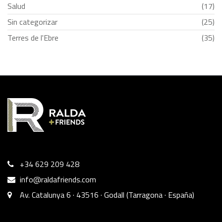
Salud
(17)
Sin categorizar
(25)
Terres de l'Ebre
(35)
+34 629 209 428
info@raldafriends.com
Av. Catalunya 6 · 43516 · Godall (Tarragona · España)