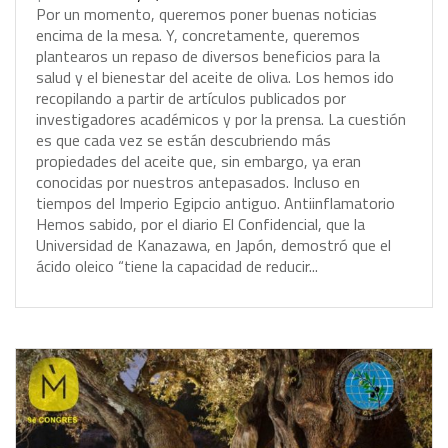
P
o
r
u
n
m
o
m
e
n
t
o
,
q
u
e
r
e
m
o
s
p
o
n
e
r
b
u
e
n
a
s
n
o
t
i
c
i
a
s
e
n
c
i
m
a
d
e
l
a
m
e
s
a
.
Y
,
c
o
n
c
r
e
t
a
m
e
n
t
e
,
q
u
e
r
e
m
o
s
p
l
a
n
t
e
a
r
o
s
u
n
r
e
p
a
s
o
d
e
d
i
v
e
r
s
o
s
b
e
n
e
f
i
c
i
o
s
p
a
r
a
l
a
s
a
l
u
d
y
e
l
b
i
e
n
e
s
t
a
r
d
e
l
a
c
e
i
t
e
d
e
o
l
i
v
a
.
L
o
s
h
e
m
o
s
i
d
o
r
e
c
o
p
i
l
a
n
d
o
a
p
a
r
t
i
r
d
e
a
r
t
í
c
u
l
o
s
p
u
b
l
i
c
a
d
o
s
p
o
r
i
n
v
e
s
t
i
g
a
d
o
r
e
s
a
c
a
d
é
m
i
c
o
s
y
p
o
r
l
a
p
r
e
n
s
a
.
L
a
c
u
e
s
t
i
ó
n
e
s
q
u
e
c
a
d
a
v
e
z
s
e
e
s
t
á
n
d
e
s
c
u
b
r
i
e
n
d
o
m
á
s
p
r
o
p
i
e
d
a
d
e
s
d
e
l
a
c
e
i
t
e
q
u
e
,
s
i
n
e
m
b
a
r
g
o
,
y
a
e
r
a
n
c
o
n
o
c
i
d
a
s
p
o
r
n
u
e
s
t
r
o
s
a
n
t
e
p
a
s
a
d
o
s
.
I
n
c
l
u
s
o
e
n
t
i
e
m
p
o
s
d
e
l
I
m
p
e
r
i
o
E
g
i
p
c
i
o
a
n
t
i
g
u
o
.
A
n
t
i
i
n
f
l
a
m
a
t
o
r
i
o
H
e
m
o
s
s
a
b
i
d
o
,
p
o
r
e
l
d
i
a
r
i
o
E
l
C
o
n
f
i
d
e
n
c
i
a
l
,
q
u
e
l
a
U
n
i
v
e
r
s
i
d
a
d
d
e
K
a
n
a
z
a
w
a
,
e
n
J
a
p
ó
n
,
d
e
m
o
s
t
r
ó
q
u
e
e
l
á
c
i
d
o
o
l
e
i
c
o
“
t
i
e
n
e
l
a
c
a
p
a
c
i
d
a
d
d
e
r
e
d
u
c
i
r
.
.
.