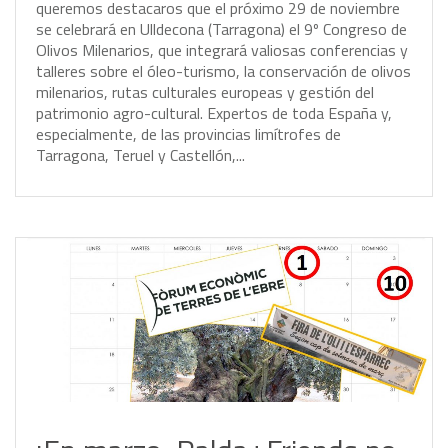
q
u
e
r
e
m
o
s
d
e
s
t
a
c
a
r
o
s
q
u
e
e
l
p
r
ó
x
i
m
o
2
9
d
e
n
o
v
i
e
m
b
r
e
s
e
c
e
l
e
b
r
a
r
á
e
n
U
l
l
d
e
c
o
n
a
(
T
a
r
r
a
g
o
n
a
)
e
l
9
º
C
o
n
g
r
e
s
o
d
e
O
l
i
v
o
s
M
i
l
e
n
a
r
i
o
s
,
q
u
e
i
n
t
e
g
r
a
r
á
v
a
l
i
o
s
a
s
c
o
n
f
e
r
e
n
c
i
a
s
y
t
a
l
l
e
r
e
s
s
o
b
r
e
e
l
ó
l
e
o
-
t
u
r
i
s
m
o
,
l
a
c
o
n
s
e
r
v
a
c
i
ó
n
d
e
o
l
i
v
o
s
m
i
l
e
n
a
r
i
o
s
,
r
u
t
a
s
c
u
l
t
u
r
a
l
e
s
e
u
r
o
p
e
a
s
y
g
e
s
t
i
ó
n
d
e
l
p
a
t
r
i
m
o
n
i
o
a
g
r
o
-
c
u
l
t
u
r
a
l
.
E
x
p
e
r
t
o
s
d
e
t
o
d
a
E
s
p
a
ñ
a
y
,
e
s
p
e
c
i
a
l
m
e
n
t
e
,
d
e
l
a
s
p
r
o
v
i
n
c
i
a
s
l
i
m
í
t
r
o
f
e
s
d
e
T
a
r
r
a
g
o
n
a
,
T
e
r
u
e
l
y
C
a
s
t
e
l
l
ó
n
,
.
.
.