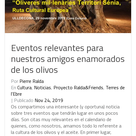
Eventos relevantes para
nuestros amigos enamorados
de los olivos
Por
Pierre Ralda
En
Cultura
,
Noticias
,
Proyecto Ralda&Friends
,
Terres de
l'Ebre
Publicado
Nov 24, 2019
O
s
c
o
m
p
a
r
t
i
m
o
s
u
n
a
i
n
t
e
r
e
s
a
n
t
e
(
y
o
p
o
r
t
u
n
a
)
n
o
t
i
c
i
a
s
o
b
r
e
t
r
e
s
e
v
e
n
t
o
s
q
u
e
t
e
n
d
r
á
n
l
u
g
a
r
e
n
u
n
o
s
p
o
c
o
s
d
í
a
s
.
S
o
n
c
i
t
a
s
m
u
y
r
e
l
e
v
a
n
t
e
s
e
n
e
l
c
a
l
e
n
d
a
r
i
o
d
e
q
u
i
e
n
e
s
,
c
o
m
o
n
o
s
o
t
r
o
s
,
a
m
a
m
o
s
t
o
d
o
l
o
r
e
f
e
r
e
n
t
e
a
l
a
c
u
l
t
u
r
a
d
e
l
o
s
o
l
i
v
o
s
y
e
l
a
c
e
i
t
e
.
E
n
p
r
i
m
e
r
l
u
g
a
r
,