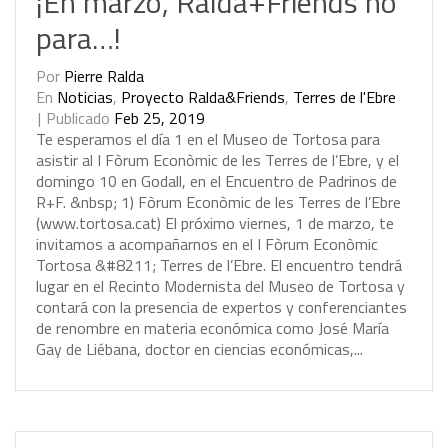
¡En marzo, Ralda+Friends no
para…!
Por
Pierre Ralda
En
Noticias
,
Proyecto Ralda&Friends
,
Terres de l'Ebre
Publicado
Feb 25, 2019
T
e
e
s
p
e
r
a
m
o
s
e
l
d
í
a
1
e
n
e
l
M
u
s
e
o
d
e
T
o
r
t
o
s
a
p
a
r
a
a
s
i
s
t
i
r
a
l
I
F
ò
r
u
m
E
c
o
n
ò
m
i
c
d
e
l
e
s
T
e
r
r
e
s
d
e
l
’
E
b
r
e
,
y
e
l
d
o
m
i
n
g
o
1
0
e
n
G
o
d
a
l
l
,
e
n
e
l
E
n
c
u
e
n
t
r
o
d
e
P
a
d
r
i
n
o
s
d
e
R
+
F
.
&
n
b
s
p
;
1
)
F
ò
r
u
m
E
c
o
n
ò
m
i
c
d
e
l
e
s
T
e
r
r
e
s
d
e
l
’
E
b
r
e
(
w
w
w
.
t
o
r
t
o
s
a
.
c
a
t
)
E
l
p
r
ó
x
i
m
o
v
i
e
r
n
e
s
,
1
d
e
m
a
r
z
o
,
t
e
i
n
v
i
t
a
m
o
s
a
a
c
o
m
p
a
ñ
a
r
n
o
s
e
n
e
l
I
F
ò
r
u
m
E
c
o
n
ò
m
i
c
T
o
r
t
o
s
a
&
#
8
2
1
1
;
T
e
r
r
e
s
d
e
l
’
E
b
r
e
.
E
l
e
n
c
u
e
n
t
r
o
t
e
n
d
r
á
l
u
g
a
r
e
n
e
l
R
e
c
i
n
t
o
M
o
d
e
r
n
i
s
t
a
d
e
l
M
u
s
e
o
d
e
T
o
r
t
o
s
a
y
c
o
n
t
a
r
á
c
o
n
l
a
p
r
e
s
e
n
c
i
a
d
e
e
x
p
e
r
t
o
s
y
c
o
n
f
e
r
e
n
c
i
a
n
t
e
s
d
e
r
e
n
o
m
b
r
e
e
n
m
a
t
e
r
i
a
e
c
o
n
ó
m
i
c
a
c
o
m
o
J
o
s
é
M
a
r
í
a
G
a
y
d
e
L
i
é
b
a
n
a
,
d
o
c
t
o
r
e
n
c
i
e
n
c
i
a
s
e
c
o
n
ó
m
i
c
a
s
,
.
.
.