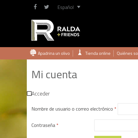
Español
Saltar
Apadrina un olivo
Tienda online
Quiénes s
al
contenido
Mi cuenta
Acceder
Nombre de usuario o correo electrónico
*
Contraseña
*