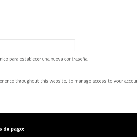
rónico para establecer una nueva contraseña.
perience throughout this website, to manage access to your accoun
 de pago: