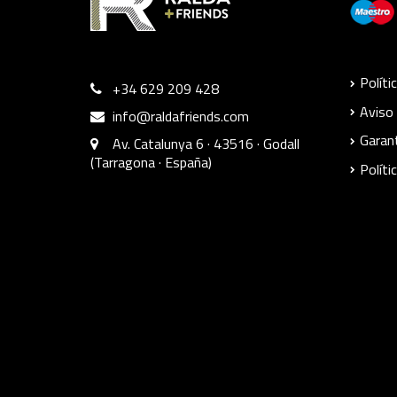
Políti
+34 629 209 428
Aviso 
info@raldafriends.com
Garant
Av. Catalunya 6 · 43516 · Godall
(Tarragona · España)
Políti