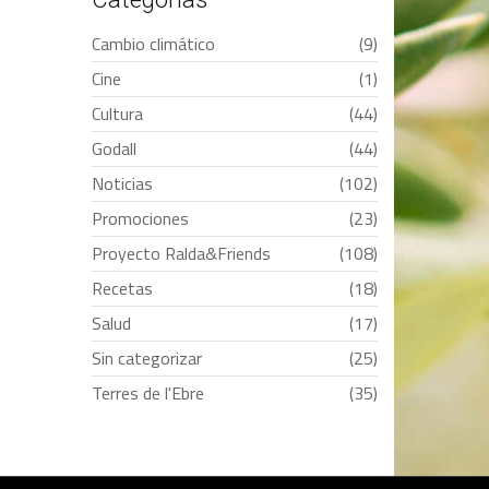
Cambio climático
(9)
Cine
(1)
Cultura
(44)
Godall
(44)
Noticias
(102)
Promociones
(23)
Proyecto Ralda&Friends
(108)
Recetas
(18)
Salud
(17)
Sin categorizar
(25)
Terres de l'Ebre
(35)