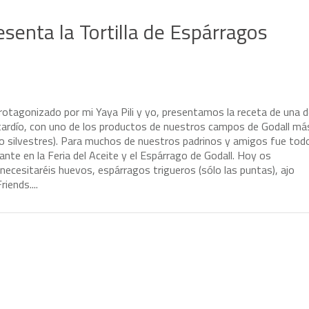
esenta la Tortilla de Espárragos
r
o
t
a
g
o
n
i
z
a
d
o
p
o
r
m
i
Y
a
y
a
P
i
l
i
y
y
o
,
p
r
e
s
e
n
t
a
m
o
s
l
a
r
e
c
e
t
a
d
e
u
n
a
d
t
a
r
d
í
o
,
c
o
n
u
n
o
d
e
l
o
s
p
r
o
d
u
c
t
o
s
d
e
n
u
e
s
t
r
o
s
c
a
m
p
o
s
d
e
G
o
d
a
l
l
m
á
o
s
i
l
v
e
s
t
r
e
s
)
.
P
a
r
a
m
u
c
h
o
s
d
e
n
u
e
s
t
r
o
s
p
a
d
r
i
n
o
s
y
a
m
i
g
o
s
f
u
e
t
o
d
a
n
t
e
e
n
l
a
F
e
r
i
a
d
e
l
A
c
e
i
t
e
y
e
l
E
s
p
á
r
r
a
g
o
d
e
G
o
d
a
l
l
.
H
o
y
o
s
n
e
c
e
s
i
t
a
r
é
i
s
h
u
e
v
o
s
,
e
s
p
á
r
r
a
g
o
s
t
r
i
g
u
e
r
o
s
(
s
ó
l
o
l
a
s
p
u
n
t
a
s
)
,
a
j
o
F
r
i
e
n
d
s
.
.
.
.