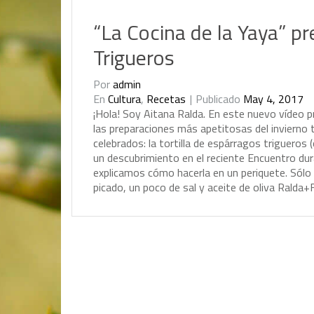
“La Cocina de la Yaya” pr
Trigueros
Por
admin
En
Cultura
,
Recetas
Publicado
May 4, 2017
¡
H
o
l
a
!
S
o
y
A
i
t
a
n
a
R
a
l
d
a
.
E
n
e
s
t
e
n
u
e
v
o
v
í
d
e
o
p
l
a
s
p
r
e
p
a
r
a
c
i
o
n
e
s
m
á
s
a
p
e
t
i
t
o
s
a
s
d
e
l
i
n
v
i
e
r
n
o
c
e
l
e
b
r
a
d
o
s
:
l
a
t
o
r
t
i
l
l
a
d
e
e
s
p
á
r
r
a
g
o
s
t
r
i
g
u
e
r
o
s
(
u
n
d
e
s
c
u
b
r
i
m
i
e
n
t
o
e
n
e
l
r
e
c
i
e
n
t
e
E
n
c
u
e
n
t
r
o
d
u
r
e
x
p
l
i
c
a
m
o
s
c
ó
m
o
h
a
c
e
r
l
a
e
n
u
n
p
e
r
i
q
u
e
t
e
.
S
ó
l
o
p
i
c
a
d
o
,
u
n
p
o
c
o
d
e
s
a
l
y
a
c
e
i
t
e
d
e
o
l
i
v
a
R
a
l
d
a
+