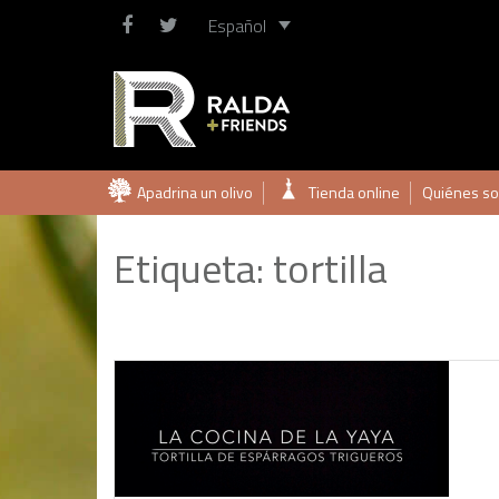
Español
Saltar
Apadrina un olivo
Tienda online
Quiénes s
al
contenido
Etiqueta:
tortilla