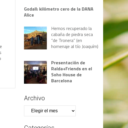
Godall: kilómetro cero de la DANA
Alice
Hemos recuperado la
cabaña de piedra seca
“de Tronera” (en
e
homenaje al tío Joaquím)
s
o
Presentación de
Ralda+Friends en el
Soho House de
Barcelona
Archivo
Archivo
Categorías