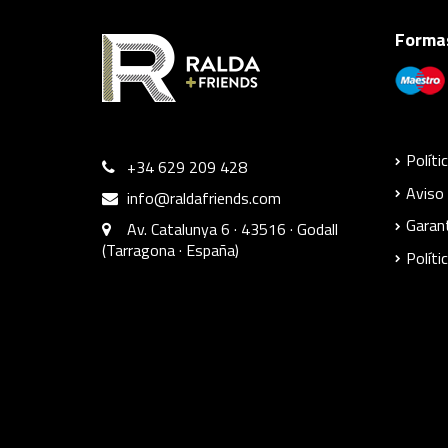
Formas
Políti
+34 629 209 428
Aviso 
info@raldafriends.com
Garant
Av. Catalunya 6 · 43516 · Godall
(Tarragona · España)
Políti