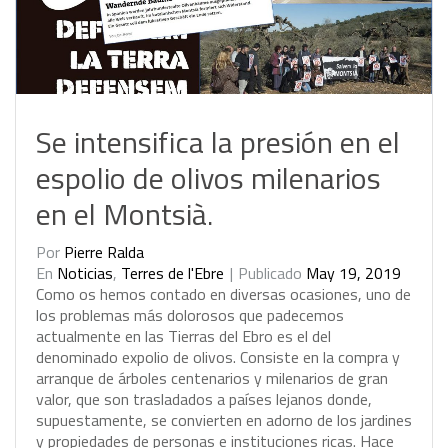
Se intensifica la presión en el
espolio de olivos milenarios
en el Montsià.
Por
Pierre Ralda
En
Noticias
,
Terres de l'Ebre
Publicado
May 19, 2019
C
o
m
o
o
s
h
e
m
o
s
c
o
n
t
a
d
o
e
n
d
i
v
e
r
s
a
s
o
c
a
s
i
o
n
e
s
,
u
n
o
d
e
l
o
s
p
r
o
b
l
e
m
a
s
m
á
s
d
o
l
o
r
o
s
o
s
q
u
e
p
a
d
e
c
e
m
o
s
a
c
t
u
a
l
m
e
n
t
e
e
n
l
a
s
T
i
e
r
r
a
s
d
e
l
E
b
r
o
e
s
e
l
d
e
l
d
e
n
o
m
i
n
a
d
o
e
x
p
o
l
i
o
d
e
o
l
i
v
o
s
.
C
o
n
s
i
s
t
e
e
n
l
a
c
o
m
p
r
a
y
a
r
r
a
n
q
u
e
d
e
á
r
b
o
l
e
s
c
e
n
t
e
n
a
r
i
o
s
y
m
i
l
e
n
a
r
i
o
s
d
e
g
r
a
n
v
a
l
o
r
,
q
u
e
s
o
n
t
r
a
s
l
a
d
a
d
o
s
a
p
a
í
s
e
s
l
e
j
a
n
o
s
d
o
n
d
e
,
s
u
p
u
e
s
t
a
m
e
n
t
e
,
s
e
c
o
n
v
i
e
r
t
e
n
e
n
a
d
o
r
n
o
d
e
l
o
s
j
a
r
d
i
n
e
s
y
p
r
o
p
i
e
d
a
d
e
s
d
e
p
e
r
s
o
n
a
s
e
i
n
s
t
i
t
u
c
i
o
n
e
s
r
i
c
a
s
.
H
a
c
e