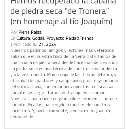
Hemos recuperado la cabaña
de piedra seca “de Tronera”
(en homenaje al tío Joaquím)
Por
Pierre Ralda
En
Cultura
,
Godall
,
Proyecto Ralda&Friends
Publicado
Jul 21, 2024
N
u
e
s
t
r
o
s
p
a
d
r
i
n
o
s
,
a
m
i
g
o
s
y
l
e
c
t
o
r
e
s
m
á
s
v
e
t
e
r
a
n
o
s
s
a
b
e
n
q
u
e
e
n
n
u
e
s
t
r
a
f
i
n
c
a
d
e
L
a
S
e
r
r
a
d
i
s
f
r
u
t
a
m
o
s
d
e
u
n
a
c
a
b
a
ñ
a
d
e
p
i
e
d
r
a
s
e
c
a
d
e
s
d
e
h
a
c
e
m
á
s
d
e
c
i
e
n
a
ñ
o
s
.
L
a
p
i
e
d
r
a
s
e
c
a
e
s
u
n
a
t
é
c
n
i
c
a
d
e
c
o
n
s
t
r
u
c
c
i
ó
n
m
o
d
e
s
t
a
y
a
l
a
v
e
z
r
o
b
u
s
t
a
.
M
u
y
p
r
o
p
i
a
d
e
l
a
s
T
i
e
r
r
a
s
d
e
l
E
b
r
o
,
l
a
u
t
i
l
i
z
a
b
a
n
l
o
s
p
a
s
t
o
r
e
s
y
c
a
m
p
e
s
i
n
o
s
p
a
r
a
r
e
s
g
u
a
r
d
a
r
s
e
d
e
l
s
o
l
y
l
a
l
l
u
v
i
a
,
c
o
n
s
e
r
v
a
r
h
e
r
r
a
m
i
e
n
t
a
s
o
d
e
s
c
a
n
s
a
r
d
u
r
a
n
t
e
s
u
s
l
a
r
g
o
s
t
u
r
n
o
s
d
e
t
r
a
b
a
j
o
e
n
e
l
c
a
m
p
o
.
N
u
e
s
t
r
a
c
a
b
a
ñ
a
t
i
e
n
e
u
n
g
r
a
n
v
a
l
o
r
s
e
n
t
i
m
e
n
t
a
l
p
o
r
q
u
e
,
d
u
r
a
n
t
e
d
é
c
a
d
a
s
,
h
a
a
c
o
g
i
d
o
a
m
u
c
h
o
s
d
e
n
u
e
s
t
r
o
s
a
n
c
e
s
t
r
o
s
.
Y
,
p
a
r
t
i
c
u
l
a
r
m
e
n
t
e
,
a
n
u
e
s
t
r
o
t
í
o
J
o
a
q
u
í
m
,
h
e
r
m
a
n
o
d
e
.
.
.