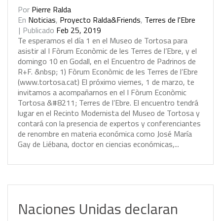
Por
Pierre Ralda
En
Noticias
,
Proyecto Ralda&Friends
,
Terres de l'Ebre
Publicado
Feb 25, 2019
T
e
e
s
p
e
r
a
m
o
s
e
l
d
í
a
1
e
n
e
l
M
u
s
e
o
d
e
T
o
r
t
o
s
a
p
a
r
a
a
s
i
s
t
i
r
a
l
I
F
ò
r
u
m
E
c
o
n
ò
m
i
c
d
e
l
e
s
T
e
r
r
e
s
d
e
l
’
E
b
r
e
,
y
e
l
d
o
m
i
n
g
o
1
0
e
n
G
o
d
a
l
l
,
e
n
e
l
E
n
c
u
e
n
t
r
o
d
e
P
a
d
r
i
n
o
s
d
e
R
+
F
.
&
n
b
s
p
;
1
)
F
ò
r
u
m
E
c
o
n
ò
m
i
c
d
e
l
e
s
T
e
r
r
e
s
d
e
l
’
E
b
r
e
(
w
w
w
.
t
o
r
t
o
s
a
.
c
a
t
)
E
l
p
r
ó
x
i
m
o
v
i
e
r
n
e
s
,
1
d
e
m
a
r
z
o
,
t
e
i
n
v
i
t
a
m
o
s
a
a
c
o
m
p
a
ñ
a
r
n
o
s
e
n
e
l
I
F
ò
r
u
m
E
c
o
n
ò
m
i
c
T
o
r
t
o
s
a
&
#
8
2
1
1
;
T
e
r
r
e
s
d
e
l
’
E
b
r
e
.
E
l
e
n
c
u
e
n
t
r
o
t
e
n
d
r
á
l
u
g
a
r
e
n
e
l
R
e
c
i
n
t
o
M
o
d
e
r
n
i
s
t
a
d
e
l
M
u
s
e
o
d
e
T
o
r
t
o
s
a
y
c
o
n
t
a
r
á
c
o
n
l
a
p
r
e
s
e
n
c
i
a
d
e
e
x
p
e
r
t
o
s
y
c
o
n
f
e
r
e
n
c
i
a
n
t
e
s
d
e
r
e
n
o
m
b
r
e
e
n
m
a
t
e
r
i
a
e
c
o
n
ó
m
i
c
a
c
o
m
o
J
o
s
é
M
a
r
í
a
G
a
y
d
e
L
i
é
b
a
n
a
,
d
o
c
t
o
r
e
n
c
i
e
n
c
i
a
s
e
c
o
n
ó
m
i
c
a
s
,
.
.
.
Naciones Unidas declaran