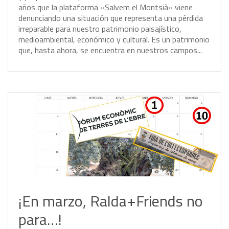
a
ñ
o
s
q
u
e
l
a
p
l
a
t
a
f
o
r
m
a
«
S
a
l
v
e
m
e
l
M
o
n
t
s
i
à
»
v
i
e
n
e
d
e
n
u
n
c
i
a
n
d
o
u
n
a
s
i
t
u
a
c
i
ó
n
q
u
e
r
e
p
r
e
s
e
n
t
a
u
n
a
p
é
r
d
i
d
a
i
r
r
e
p
a
r
a
b
l
e
p
a
r
a
n
u
e
s
t
r
o
p
a
t
r
i
m
o
n
i
o
p
a
i
s
a
j
í
s
t
i
c
o
,
m
e
d
i
o
a
m
b
i
e
n
t
a
l
,
e
c
o
n
ó
m
i
c
o
y
c
u
l
t
u
r
a
l
.
E
s
u
n
p
a
t
r
i
m
o
n
i
o
q
u
e
,
h
a
s
t
a
a
h
o
r
a
,
s
e
e
n
c
u
e
n
t
r
a
e
n
n
u
e
s
t
r
o
s
c
a
m
p
o
s
.
.
.
¡En marzo, Ralda+Friends no
para…!