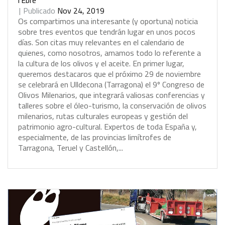
l'Ebre
Publicado
Nov 24, 2019
O
s
c
o
m
p
a
r
t
i
m
o
s
u
n
a
i
n
t
e
r
e
s
a
n
t
e
(
y
o
p
o
r
t
u
n
a
)
n
o
t
i
c
i
a
s
o
b
r
e
t
r
e
s
e
v
e
n
t
o
s
q
u
e
t
e
n
d
r
á
n
l
u
g
a
r
e
n
u
n
o
s
p
o
c
o
s
d
í
a
s
.
S
o
n
c
i
t
a
s
m
u
y
r
e
l
e
v
a
n
t
e
s
e
n
e
l
c
a
l
e
n
d
a
r
i
o
d
e
q
u
i
e
n
e
s
,
c
o
m
o
n
o
s
o
t
r
o
s
,
a
m
a
m
o
s
t
o
d
o
l
o
r
e
f
e
r
e
n
t
e
a
l
a
c
u
l
t
u
r
a
d
e
l
o
s
o
l
i
v
o
s
y
e
l
a
c
e
i
t
e
.
E
n
p
r
i
m
e
r
l
u
g
a
r
,
q
u
e
r
e
m
o
s
d
e
s
t
a
c
a
r
o
s
q
u
e
e
l
p
r
ó
x
i
m
o
2
9
d
e
n
o
v
i
e
m
b
r
e
s
e
c
e
l
e
b
r
a
r
á
e
n
U
l
l
d
e
c
o
n
a
(
T
a
r
r
a
g
o
n
a
)
e
l
9
º
C
o
n
g
r
e
s
o
d
e
O
l
i
v
o
s
M
i
l
e
n
a
r
i
o
s
,
q
u
e
i
n
t
e
g
r
a
r
á
v
a
l
i
o
s
a
s
c
o
n
f
e
r
e
n
c
i
a
s
y
t
a
l
l
e
r
e
s
s
o
b
r
e
e
l
ó
l
e
o
-
t
u
r
i
s
m
o
,
l
a
c
o
n
s
e
r
v
a
c
i
ó
n
d
e
o
l
i
v
o
s
m
i
l
e
n
a
r
i
o
s
,
r
u
t
a
s
c
u
l
t
u
r
a
l
e
s
e
u
r
o
p
e
a
s
y
g
e
s
t
i
ó
n
d
e
l
p
a
t
r
i
m
o
n
i
o
a
g
r
o
-
c
u
l
t
u
r
a
l
.
E
x
p
e
r
t
o
s
d
e
t
o
d
a
E
s
p
a
ñ
a
y
,
e
s
p
e
c
i
a
l
m
e
n
t
e
,
d
e
l
a
s
p
r
o
v
i
n
c
i
a
s
l
i
m
í
t
r
o
f
e
s
d
e
T
a
r
r
a
g
o
n
a
,
T
e
r
u
e
l
y
C
a
s
t
e
l
l
ó
n
,
.
.
.