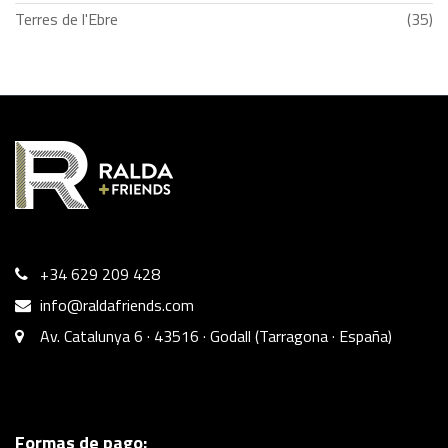
Terres de l'Ebre
(35)
+34 629 209 428
info@raldafriends.com
Av. Catalunya 6 · 43516 · Godall (Tarragona · España)
Formas de pago: