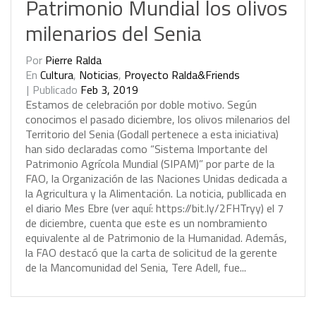
Patrimonio Mundial los olivos
milenarios del Senia
Por
Pierre Ralda
En
Cultura
,
Noticias
,
Proyecto Ralda&Friends
Publicado
Feb 3, 2019
E
s
t
a
m
o
s
d
e
c
e
l
e
b
r
a
c
i
ó
n
p
o
r
d
o
b
l
e
m
o
t
i
v
o
.
S
e
g
ú
n
c
o
n
o
c
i
m
o
s
e
l
p
a
s
a
d
o
d
i
c
i
e
m
b
r
e
,
l
o
s
o
l
i
v
o
s
m
i
l
e
n
a
r
i
o
s
d
e
l
T
e
r
r
i
t
o
r
i
o
d
e
l
S
e
n
i
a
(
G
o
d
a
l
l
p
e
r
t
e
n
e
c
e
a
e
s
t
a
i
n
i
c
i
a
t
i
v
a
)
h
a
n
s
i
d
o
d
e
c
l
a
r
a
d
a
s
c
o
m
o
“
S
i
s
t
e
m
a
I
m
p
o
r
t
a
n
t
e
d
e
l
P
a
t
r
i
m
o
n
i
o
A
g
r
í
c
o
l
a
M
u
n
d
i
a
l
(
S
I
P
A
M
)
”
p
o
r
p
a
r
t
e
d
e
l
a
F
A
O
,
l
a
O
r
g
a
n
i
z
a
c
i
ó
n
d
e
l
a
s
N
a
c
i
o
n
e
s
U
n
i
d
a
s
d
e
d
i
c
a
d
a
a
l
a
A
g
r
i
c
u
l
t
u
r
a
y
l
a
A
l
i
m
e
n
t
a
c
i
ó
n
.
L
a
n
o
t
i
c
i
a
,
p
u
b
l
l
i
c
a
d
a
e
n
e
l
d
i
a
r
i
o
M
e
s
E
b
r
e
(
v
e
r
a
q
u
í
:
h
t
t
p
s
:
/
/
b
i
t
.
l
y
/
2
F
H
T
r
y
y
)
e
l
7
d
e
d
i
c
i
e
m
b
r
e
,
c
u
e
n
t
a
q
u
e
e
s
t
e
e
s
u
n
n
o
m
b
r
a
m
i
e
n
t
o
e
q
u
i
v
a
l
e
n
t
e
a
l
d
e
P
a
t
r
i
m
o
n
i
o
d
e
l
a
H
u
m
a
n
i
d
a
d
.
A
d
e
m
á
s
,
l
a
F
A
O
d
e
s
t
a
c
ó
q
u
e
l
a
c
a
r
t
a
d
e
s
o
l
i
c
i
t
u
d
d
e
l
a
g
e
r
e
n
t
e
d
e
l
a
M
a
n
c
o
m
u
n
i
d
a
d
d
e
l
S
e
n
i
a
,
T
e
r
e
A
d
e
l
l
,
f
u
e
.
.
.