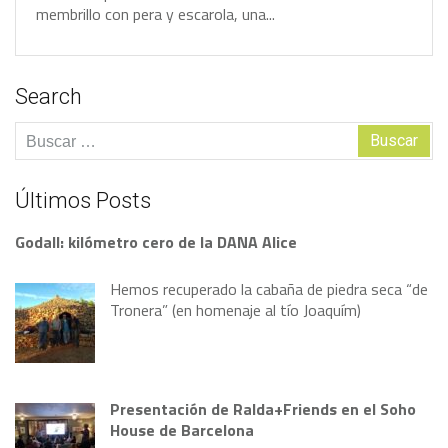
m
e
m
b
r
i
l
l
o
c
o
n
p
e
r
a
y
e
s
c
a
r
o
l
a
,
u
n
a
.
.
.
Search
Buscar:
Últimos Posts
Godall: kilómetro cero de la DANA Alice
Hemos recuperado la cabaña de piedra seca “de
Tronera” (en homenaje al tío Joaquím)
Presentación de Ralda+Friends en el Soho
House de Barcelona