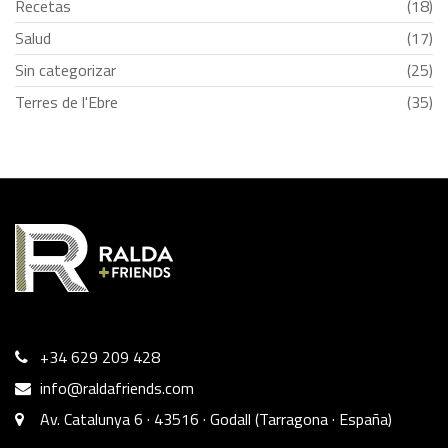
Recetas
(18)
Salud
(17)
Sin categorizar
(25)
Terres de l'Ebre
(35)
+34 629 209 428
info@raldafriends.com
Av. Catalunya 6 · 43516 · Godall (Tarragona · España)