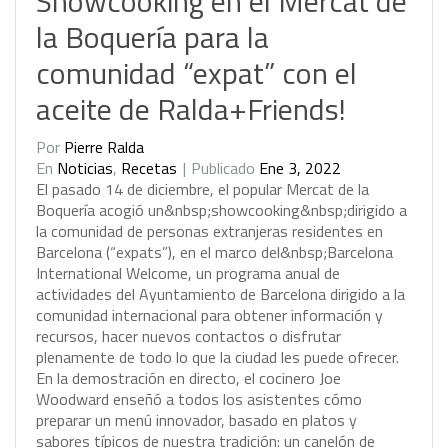
Showcooking en el Mercat de
la Boquería para la
comunidad “expat” con el
aceite de Ralda+Friends!
Por
Pierre Ralda
En
Noticias
,
Recetas
Publicado
Ene 3, 2022
E
l
p
a
s
a
d
o
1
4
d
e
d
i
c
i
e
m
b
r
e
,
e
l
p
o
p
u
l
a
r
M
e
r
c
a
t
d
e
l
a
B
o
q
u
e
r
í
a
a
c
o
g
i
ó
u
n
&
n
b
s
p
;
s
h
o
w
c
o
o
k
i
n
g
&
n
b
s
p
;
d
i
r
i
g
i
d
o
a
l
a
c
o
m
u
n
i
d
a
d
d
e
p
e
r
s
o
n
a
s
e
x
t
r
a
n
j
e
r
a
s
r
e
s
i
d
e
n
t
e
s
e
n
B
a
r
c
e
l
o
n
a
(
“
e
x
p
a
t
s
”
)
,
e
n
e
l
m
a
r
c
o
d
e
l
&
n
b
s
p
;
B
a
r
c
e
l
o
n
a
I
n
t
e
r
n
a
t
i
o
n
a
l
W
e
l
c
o
m
e
,
u
n
p
r
o
g
r
a
m
a
a
n
u
a
l
d
e
a
c
t
i
v
i
d
a
d
e
s
d
e
l
A
y
u
n
t
a
m
i
e
n
t
o
d
e
B
a
r
c
e
l
o
n
a
d
i
r
i
g
i
d
o
a
l
a
c
o
m
u
n
i
d
a
d
i
n
t
e
r
n
a
c
i
o
n
a
l
p
a
r
a
o
b
t
e
n
e
r
i
n
f
o
r
m
a
c
i
ó
n
y
r
e
c
u
r
s
o
s
,
h
a
c
e
r
n
u
e
v
o
s
c
o
n
t
a
c
t
o
s
o
d
i
s
f
r
u
t
a
r
p
l
e
n
a
m
e
n
t
e
d
e
t
o
d
o
l
o
q
u
e
l
a
c
i
u
d
a
d
l
e
s
p
u
e
d
e
o
f
r
e
c
e
r
.
E
n
l
a
d
e
m
o
s
t
r
a
c
i
ó
n
e
n
d
i
r
e
c
t
o
,
e
l
c
o
c
i
n
e
r
o
J
o
e
W
o
o
d
w
a
r
d
e
n
s
e
ñ
ó
a
t
o
d
o
s
l
o
s
a
s
i
s
t
e
n
t
e
s
c
ó
m
o
p
r
e
p
a
r
a
r
u
n
m
e
n
ú
i
n
n
o
v
a
d
o
r
,
b
a
s
a
d
o
e
n
p
l
a
t
o
s
y
s
a
b
o
r
e
s
t
í
p
i
c
o
s
d
e
n
u
e
s
t
r
a
t
r
a
d
i
c
i
ó
n
:
u
n
c
a
n
e
l
ó
n
d
e