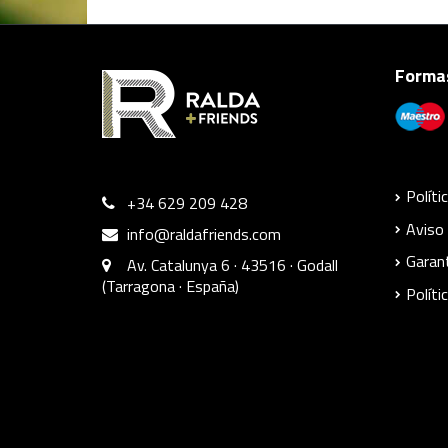
Formas
Políti
+34 629 209 428
Aviso 
info@raldafriends.com
Garant
Av. Catalunya 6 · 43516 · Godall
(Tarragona · España)
Políti