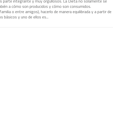
s
p
a
r
t
e
i
n
t
e
g
r
a
n
t
e
y
m
u
y
o
r
g
u
l
l
o
s
o
s
.
L
a
D
i
e
t
a
n
o
s
o
l
a
m
e
n
t
e
s
e
m
b
i
é
n
a
c
ó
m
o
s
o
n
p
r
o
d
u
c
i
d
o
s
y
c
ó
m
o
s
o
n
c
o
n
s
u
m
i
d
o
s
.
f
a
m
i
l
i
a
o
e
n
t
r
e
a
m
i
g
o
s
)
,
h
a
c
e
r
l
o
d
e
m
a
n
e
r
a
e
q
u
i
l
i
b
r
a
d
a
y
a
p
a
r
t
i
r
d
e
o
s
b
á
s
i
c
o
s
y
u
n
o
d
e
e
l
l
o
s
e
s
.
.
.