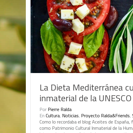
La Dieta Mediterránea 
inmaterial de la UNESCO
Por
Pierre Ralda
En
Cultura
,
Noticias
,
Proyecto Ralda&Friends
,
C
o
m
o
l
o
r
e
c
o
r
d
a
b
a
e
l
b
l
o
g
A
c
e
i
t
e
s
d
e
E
s
p
a
ñ
a
,
c
o
m
o
P
a
t
r
i
m
o
n
i
o
C
u
l
t
u
r
a
l
I
n
m
a
t
e
r
i
a
l
d
e
l
a
H
u
m