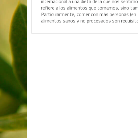
i
n
t
e
r
n
a
c
i
o
n
a
l
a
u
n
a
d
i
e
t
a
d
e
l
a
q
u
e
n
o
s
s
e
n
t
i
m
o
r
e
f
i
e
r
e
a
l
o
s
a
l
i
m
e
n
t
o
s
q
u
e
t
o
m
a
m
o
s
,
s
i
n
o
t
a
P
a
r
t
i
c
u
l
a
r
m
e
n
t
e
,
c
o
m
e
r
c
o
n
m
á
s
p
e
r
s
o
n
a
s
(
e
n
a
l
i
m
e
n
t
o
s
s
a
n
o
s
y
n
o
p
r
o
c
e
s
a
d
o
s
s
o
n
r
e
q
u
i
s
i
t