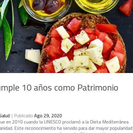
cumple 10 años como Patrimonio
Salud
Publicado
Ago 29, 2020
f
u
e
e
n
2
0
1
0
c
u
a
n
d
o
l
a
U
N
E
S
C
O
p
r
o
c
l
a
m
ó
a
l
a
D
i
e
t
a
M
e
d
i
t
e
r
r
á
n
e
a
a
n
i
d
a
d
.
E
s
t
e
r
e
c
o
n
o
c
i
m
i
e
n
t
o
h
a
s
e
r
v
i
d
o
p
a
r
a
d
a
r
m
a
y
o
r
p
o
p
u
l
a
r
i
d
a
d