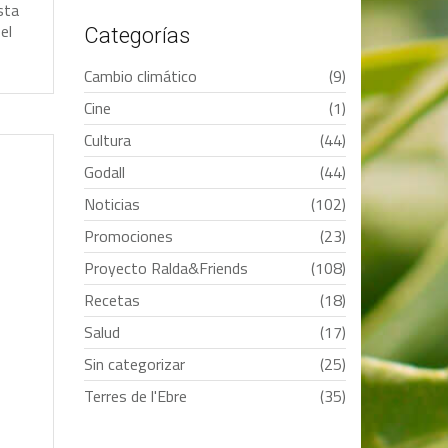
s
t
a
e
l
Categorías
Cambio climático
(9)
Cine
(1)
Cultura
(44)
Godall
(44)
Noticias
(102)
Promociones
(23)
Proyecto Ralda&Friends
(108)
Recetas
(18)
Salud
(17)
Sin categorizar
(25)
Terres de l'Ebre
(35)