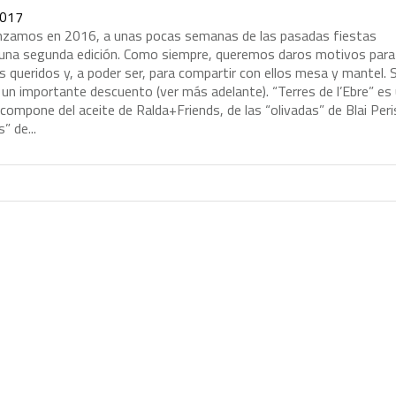
2017
n
z
a
m
o
s
e
n
2
0
1
6
,
a
u
n
a
s
p
o
c
a
s
s
e
m
a
n
a
s
d
e
l
a
s
p
a
s
a
d
a
s
f
i
e
s
t
a
s
u
n
a
s
e
g
u
n
d
a
e
d
i
c
i
ó
n
.
C
o
m
o
s
i
e
m
p
r
e
,
q
u
e
r
e
m
o
s
d
a
r
o
s
m
o
t
i
v
o
s
p
a
r
a
s
q
u
e
r
i
d
o
s
y
,
a
p
o
d
e
r
s
e
r
,
p
a
r
a
c
o
m
p
a
r
t
i
r
c
o
n
e
l
l
o
s
m
e
s
a
y
m
a
n
t
e
l
.
u
n
i
m
p
o
r
t
a
n
t
e
d
e
s
c
u
e
n
t
o
(
v
e
r
m
á
s
a
d
e
l
a
n
t
e
)
.
“
T
e
r
r
e
s
d
e
l
’
E
b
r
e
”
e
s
c
o
m
p
o
n
e
d
e
l
a
c
e
i
t
e
d
e
R
a
l
d
a
+
F
r
i
e
n
d
s
,
d
e
l
a
s
“
o
l
i
v
a
d
a
s
”
d
e
B
l
a
i
P
e
r
i
s
”
d
e
.
.
.