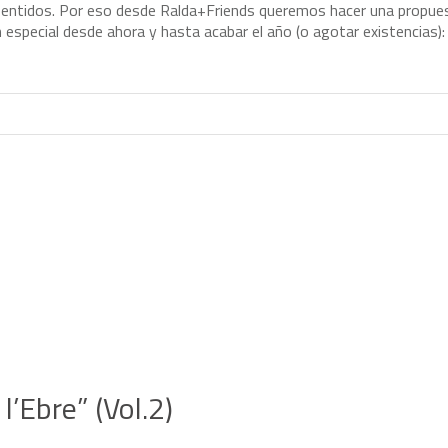
s
e
n
t
i
d
o
s
.
P
o
r
e
s
o
d
e
s
d
e
R
a
l
d
a
+
F
r
i
e
n
d
s
q
u
e
r
e
m
o
s
h
a
c
e
r
u
n
a
p
r
o
p
u
e
n
e
s
p
e
c
i
a
l
d
e
s
d
e
a
h
o
r
a
y
h
a
s
t
a
a
c
a
b
a
r
e
l
a
ñ
o
(
o
a
g
o
t
a
r
e
x
i
s
t
e
n
c
i
a
s
)
:
l’Ebre” (Vol.2)