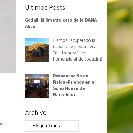
Últimos Posts
Godall: kilómetro cero de la DANA
Alice
Hemos recuperado la
cabaña de piedra seca
“de Tronera” (en
homenaje al tío Joaquím)
Presentación de
Ralda+Friends en el
Soho House de
Barcelona
Archivo
Archivo
m
o