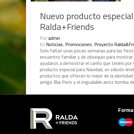
Nuevo producto especial 
Ralda+Friends
Por
admin
En
Noticias
,
Promociones
,
Proyecto Ralda&Fr
S
o
l
o
f
a
l
t
a
n
u
n
a
s
p
o
c
a
s
s
e
m
a
n
a
s
p
a
r
a
l
a
s
f
i
e
s
t
e
n
c
u
e
n
t
r
o
f
a
m
i
l
i
a
r
y
d
e
o
b
s
e
q
u
i
o
p
a
r
a
m
o
s
t
r
a
r
a
y
u
d
a
r
o
s
a
d
e
m
o
s
t
r
a
r
e
l
c
a
r
i
ñ
o
q
u
e
t
e
n
é
i
s
p
o
r
p
r
o
d
u
c
t
o
e
s
p
e
c
i
a
l
p
a
r
a
N
a
v
i
d
a
d
,
e
n
e
d
i
c
i
ó
n
l
i
m
i
p
r
o
d
u
c
t
o
s
q
u
e
o
f
r
e
c
e
n
l
o
m
e
j
o
r
d
e
l
a
i
d
e
n
t
i
d
a
d
a
m
i
g
o
B
l
a
i
P
e
r
i
s
y
e
l
i
n
i
g
u
a
l
a
b
l
e
a
r
r
o
z
b
o
m
b
a
d
Formas