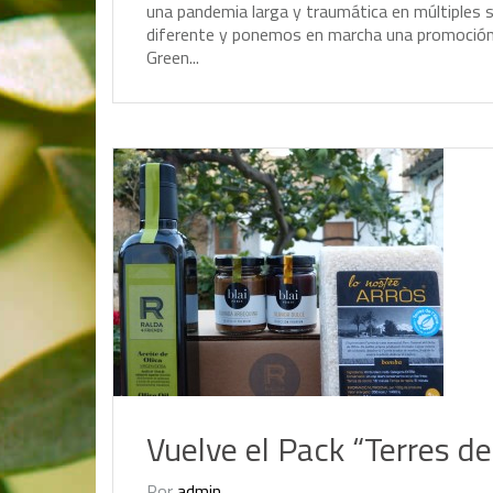
u
n
a
p
a
n
d
e
m
i
a
l
a
r
g
a
y
t
r
a
u
m
á
t
i
c
a
e
n
m
ú
l
t
i
p
l
e
s
d
i
f
e
r
e
n
t
e
y
p
o
n
e
m
o
s
e
n
m
a
r
c
h
a
u
n
a
p
r
o
m
o
c
i
ó
G
r
e
e
n
.
.
.
Vuelve el Pack “Terres de 
Por
admin