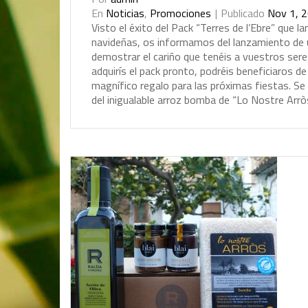
En
Noticias
,
Promociones
Publicado
Nov 1, 
V
i
s
t
o
e
l
é
x
i
t
o
d
e
l
P
a
c
k
“
T
e
r
r
e
s
d
e
l
’
E
b
r
e
”
q
u
e
l
a
n
a
v
i
d
e
ñ
a
s
,
o
s
i
n
f
o
r
m
a
m
o
s
d
e
l
l
a
n
z
a
m
i
e
n
t
o
d
e
d
e
m
o
s
t
r
a
r
e
l
c
a
r
i
ñ
o
q
u
e
t
e
n
é
i
s
a
v
u
e
s
t
r
o
s
s
e
r
e
a
d
q
u
i
r
í
s
e
l
p
a
c
k
p
r
o
n
t
o
,
p
o
d
r
é
i
s
b
e
n
e
f
i
c
i
a
r
o
s
d
e
m
a
g
n
í
f
i
c
o
r
e
g
a
l
o
p
a
r
a
l
a
s
p
r
ó
x
i
m
a
s
f
i
e
s
t
a
s
.
S
e
d
e
l
i
n
i
g
u
a
l
a
b
l
e
a
r
r
o
z
b
o
m
b
a
d
e
“
L
o
N
o
s
t
r
e
A
r
r
ò