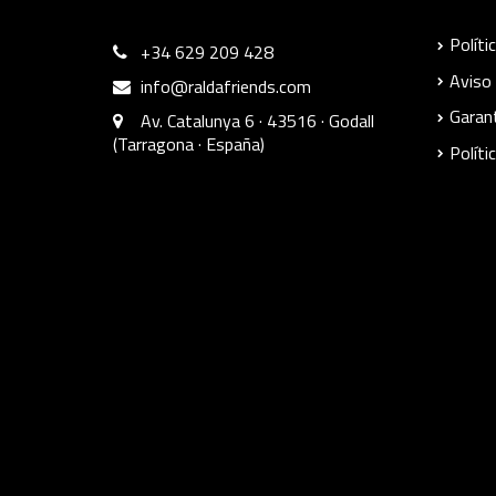
Políti
+34 629 209 428
Aviso 
info@raldafriends.com
Garant
Av. Catalunya 6 · 43516 · Godall
(Tarragona · España)
Políti