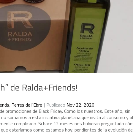
th” de Ralda+Friends!
iends
,
Terres de l'Ebre
Publicado
Nov 22, 2020
d
e
p
r
o
m
o
c
i
o
n
e
s
d
e
B
l
a
c
k
F
r
i
d
a
y
.
C
o
m
o
l
o
s
n
u
e
s
t
r
o
s
.
E
s
t
e
a
ñ
o
,
s
i
n
n
o
s
u
m
a
r
n
o
s
a
e
s
t
a
i
n
i
c
i
a
t
i
v
a
p
l
a
n
e
t
a
r
i
a
q
u
e
i
n
v
i
t
a
a
l
c
o
n
s
u
m
o
y
a
l
m
e
n
t
e
c
o
m
p
l
i
c
a
d
o
.
S
i
h
a
c
e
1
2
m
e
s
e
s
n
o
s
h
u
b
i
e
r
a
n
p
r
e
g
u
n
t
a
d
o
c
ó
q
u
e
e
s
t
a
r
í
a
m
o
s
c
o
m
o
e
s
t
a
m
o
s
h
o
y
:
p
e
n
d
i
e
n
t
e
s
d
e
l
a
e
v
o
l
u
c
i
ó
n
d
e