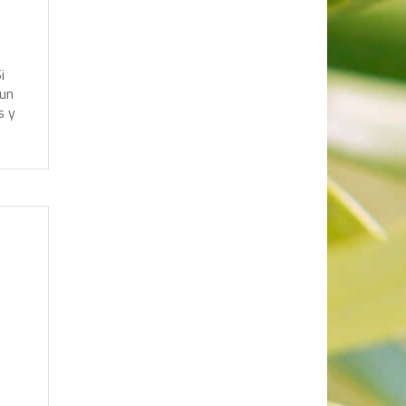
S
i
u
n
s
y