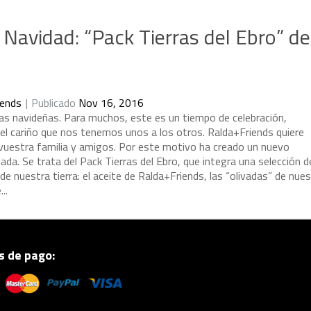
Navidad: “Pack Tierras del Ebro” de
iends
Publicado
Nov 16, 2016
a
s
n
a
v
i
d
e
ñ
a
s
.
P
a
r
a
m
u
c
h
o
s
,
e
s
t
e
e
s
u
n
t
i
e
m
p
o
d
e
c
e
l
e
b
r
a
c
i
ó
n
,
e
l
c
a
r
i
ñ
o
q
u
e
n
o
s
t
e
n
e
m
o
s
u
n
o
s
a
l
o
s
o
t
r
o
s
.
R
a
l
d
a
+
F
r
i
e
n
d
s
q
u
i
e
r
e
v
u
e
s
t
r
a
f
a
m
i
l
i
a
y
a
m
i
g
o
s
.
P
o
r
e
s
t
e
m
o
t
i
v
o
h
a
c
r
e
a
d
o
u
n
n
u
e
v
o
t
a
d
a
.
S
e
t
r
a
t
a
d
e
l
P
a
c
k
T
i
e
r
r
a
s
d
e
l
E
b
r
o
,
q
u
e
i
n
t
e
g
r
a
u
n
a
s
e
l
e
c
c
i
ó
n
d
d
e
n
u
e
s
t
r
a
t
i
e
r
r
a
:
e
l
a
c
e
i
t
e
d
e
R
a
l
d
a
+
F
r
i
e
n
d
s
,
l
a
s
“
o
l
i
v
a
d
a
s
”
d
e
n
u
e
s
e
.
.
.
 de pago: