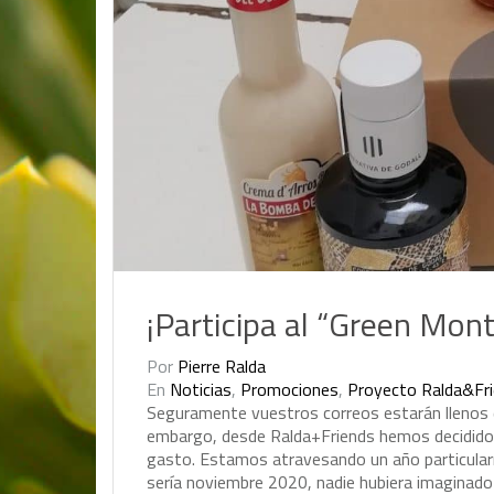
¡Participa al “Green Mon
Por
Pierre Ralda
En
Noticias
,
Promociones
,
Proyecto Ralda&Fr
S
e
g
u
r
a
m
e
n
t
e
v
u
e
s
t
r
o
s
c
o
r
r
e
o
s
e
s
t
a
r
á
n
l
l
e
n
o
s
e
m
b
a
r
g
o
,
d
e
s
d
e
R
a
l
d
a
+
F
r
i
e
n
d
s
h
e
m
o
s
d
e
c
i
d
i
d
o
g
a
s
t
o
.
E
s
t
a
m
o
s
a
t
r
a
v
e
s
a
n
d
o
u
n
a
ñ
o
p
a
r
t
i
c
u
l
a
r
s
e
r
í
a
n
o
v
i
e
m
b
r
e
2
0
2
0
,
n
a
d
i
e
h
u
b
i
e
r
a
i
m
a
g
i
n
a
d
o