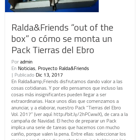
Ralda&Friends “out of the
box” o cómo se monta un
Pack Tierras del Ebro
Por
admin
En
Noticias
,
Proyecto Ralda&Friends
Publicado
Dic 13, 2017
E
n
R
a
l
d
a
&
a
m
p
;
F
r
i
e
n
d
s
d
i
s
f
r
u
t
a
m
o
s
d
a
n
d
o
v
a
l
o
r
a
l
a
s
c
o
s
a
s
c
o
t
i
d
i
a
n
a
s
.
Y
p
o
r
e
l
l
o
p
e
n
s
a
m
o
s
q
u
e
i
n
c
l
u
s
o
l
a
s
c
o
s
a
s
m
á
s
i
n
s
i
g
n
i
f
i
c
a
n
t
e
s
p
u
e
d
e
n
l
l
e
g
a
r
a
s
e
r
e
x
t
r
a
o
r
d
i
n
a
r
i
a
s
.
H
a
c
e
u
n
o
s
d
í
a
s
q
u
e
c
o
m
e
n
z
a
m
o
s
a
a
n
u
n
c
i
a
r
,
y
a
e
l
a
b
o
r
a
r
,
n
u
e
s
t
r
o
P
a
c
k
“
T
i
e
r
r
a
s
d
e
l
E
b
r
o
V
o
l
.
2
0
1
7
”
(
v
e
r
a
q
u
í
:
h
t
t
p
:
/
/
b
i
t
.
l
y
/
2
h
P
C
w
w
X
)
,
d
e
c
a
r
a
a
l
a
c
a
m
p
a
ñ
a
d
e
N
a
v
i
d
a
d
.
E
l
h
e
c
h
o
d
e
p
r
e
p
a
r
a
r
u
n
P
a
c
k
i
m
p
l
i
c
a
u
n
a
s
e
r
i
e
d
e
t
a
r
e
a
s
q
u
e
h
a
c
e
m
o
s
c
o
n
m
u
c
h
o
c
a
r
i
ñ
o
,
p
o
r
q
u
e
v
a
l
e
n
l
a
p
e
n
a
.
E
n
t
r
e
e
l
l
a
s
:
s
e
l
e
c
c
i
o
n
a
r
l
o
s