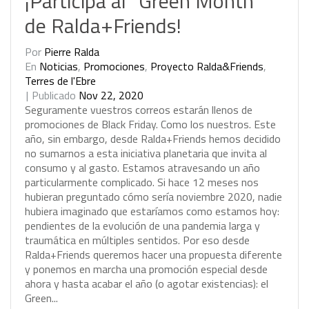
¡Participa al “Green Month”
de Ralda+Friends!
Por
Pierre Ralda
En
Noticias
,
Promociones
,
Proyecto Ralda&Friends
,
Terres de l'Ebre
Publicado
Nov 22, 2020
S
e
g
u
r
a
m
e
n
t
e
v
u
e
s
t
r
o
s
c
o
r
r
e
o
s
e
s
t
a
r
á
n
l
l
e
n
o
s
d
e
p
r
o
m
o
c
i
o
n
e
s
d
e
B
l
a
c
k
F
r
i
d
a
y
.
C
o
m
o
l
o
s
n
u
e
s
t
r
o
s
.
E
s
t
e
a
ñ
o
,
s
i
n
e
m
b
a
r
g
o
,
d
e
s
d
e
R
a
l
d
a
+
F
r
i
e
n
d
s
h
e
m
o
s
d
e
c
i
d
i
d
o
n
o
s
u
m
a
r
n
o
s
a
e
s
t
a
i
n
i
c
i
a
t
i
v
a
p
l
a
n
e
t
a
r
i
a
q
u
e
i
n
v
i
t
a
a
l
c
o
n
s
u
m
o
y
a
l
g
a
s
t
o
.
E
s
t
a
m
o
s
a
t
r
a
v
e
s
a
n
d
o
u
n
a
ñ
o
p
a
r
t
i
c
u
l
a
r
m
e
n
t
e
c
o
m
p
l
i
c
a
d
o
.
S
i
h
a
c
e
1
2
m
e
s
e
s
n
o
s
h
u
b
i
e
r
a
n
p
r
e
g
u
n
t
a
d
o
c
ó
m
o
s
e
r
í
a
n
o
v
i
e
m
b
r
e
2
0
2
0
,
n
a
d
i
e
h
u
b
i
e
r
a
i
m
a
g
i
n
a
d
o
q
u
e
e
s
t
a
r
í
a
m
o
s
c
o
m
o
e
s
t
a
m
o
s
h
o
y
:
p
e
n
d
i
e
n
t
e
s
d
e
l
a
e
v
o
l
u
c
i
ó
n
d
e
u
n
a
p
a
n
d
e
m
i
a
l
a
r
g
a
y
t
r
a
u
m
á
t
i
c
a
e
n
m
ú
l
t
i
p
l
e
s
s
e
n
t
i
d
o
s
.
P
o
r
e
s
o
d
e
s
d
e
R
a
l
d
a
+
F
r
i
e
n
d
s
q
u
e
r
e
m
o
s
h
a
c
e
r
u
n
a
p
r
o
p
u
e
s
t
a
d
i
f
e
r
e
n
t
e
y
p
o
n
e
m
o
s
e
n
m
a
r
c
h
a
u
n
a
p
r
o
m
o
c
i
ó
n
e
s
p
e
c
i
a
l
d
e
s
d
e
a
h
o
r
a
y
h
a
s
t
a
a
c
a
b
a
r
e
l
a
ñ
o
(
o
a
g
o
t
a
r
e
x
i
s
t
e
n
c
i
a
s
)
:
e
l
G
r
e
e
n
.
.
.