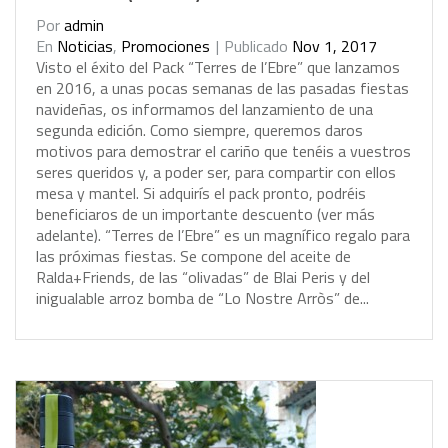
Por
admin
En
Noticias
,
Promociones
Publicado
Nov 1, 2017
V
i
s
t
o
e
l
é
x
i
t
o
d
e
l
P
a
c
k
“
T
e
r
r
e
s
d
e
l
’
E
b
r
e
”
q
u
e
l
a
n
z
a
m
o
s
e
n
2
0
1
6
,
a
u
n
a
s
p
o
c
a
s
s
e
m
a
n
a
s
d
e
l
a
s
p
a
s
a
d
a
s
f
i
e
s
t
a
s
n
a
v
i
d
e
ñ
a
s
,
o
s
i
n
f
o
r
m
a
m
o
s
d
e
l
l
a
n
z
a
m
i
e
n
t
o
d
e
u
n
a
s
e
g
u
n
d
a
e
d
i
c
i
ó
n
.
C
o
m
o
s
i
e
m
p
r
e
,
q
u
e
r
e
m
o
s
d
a
r
o
s
m
o
t
i
v
o
s
p
a
r
a
d
e
m
o
s
t
r
a
r
e
l
c
a
r
i
ñ
o
q
u
e
t
e
n
é
i
s
a
v
u
e
s
t
r
o
s
s
e
r
e
s
q
u
e
r
i
d
o
s
y
,
a
p
o
d
e
r
s
e
r
,
p
a
r
a
c
o
m
p
a
r
t
i
r
c
o
n
e
l
l
o
s
m
e
s
a
y
m
a
n
t
e
l
.
S
i
a
d
q
u
i
r
í
s
e
l
p
a
c
k
p
r
o
n
t
o
,
p
o
d
r
é
i
s
b
e
n
e
f
i
c
i
a
r
o
s
d
e
u
n
i
m
p
o
r
t
a
n
t
e
d
e
s
c
u
e
n
t
o
(
v
e
r
m
á
s
a
d
e
l
a
n
t
e
)
.
“
T
e
r
r
e
s
d
e
l
’
E
b
r
e
”
e
s
u
n
m
a
g
n
í
f
i
c
o
r
e
g
a
l
o
p
a
r
a
l
a
s
p
r
ó
x
i
m
a
s
f
i
e
s
t
a
s
.
S
e
c
o
m
p
o
n
e
d
e
l
a
c
e
i
t
e
d
e
R
a
l
d
a
+
F
r
i
e
n
d
s
,
d
e
l
a
s
“
o
l
i
v
a
d
a
s
”
d
e
B
l
a
i
P
e
r
i
s
y
d
e
l
i
n
i
g
u
a
l
a
b
l
e
a
r
r
o
z
b
o
m
b
a
d
e
“
L
o
N
o
s
t
r
e
A
r
r
ò
s
”
d
e
.
.
.