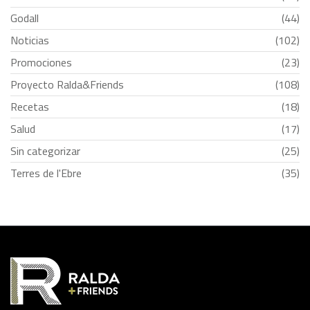
Godall
(44)
Noticias
(102)
Promociones
(23)
Proyecto Ralda&Friends
(108)
Recetas
(18)
Salud
(17)
Sin categorizar
(25)
Terres de l'Ebre
(35)