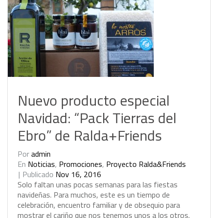
Nuevo producto especial
Navidad: “Pack Tierras del
Ebro” de Ralda+Friends
Por
admin
En
Noticias
,
Promociones
,
Proyecto Ralda&Friends
Publicado
Nov 16, 2016
S
o
l
o
f
a
l
t
a
n
u
n
a
s
p
o
c
a
s
s
e
m
a
n
a
s
p
a
r
a
l
a
s
f
i
e
s
t
a
s
n
a
v
i
d
e
ñ
a
s
.
P
a
r
a
m
u
c
h
o
s
,
e
s
t
e
e
s
u
n
t
i
e
m
p
o
d
e
c
e
l
e
b
r
a
c
i
ó
n
,
e
n
c
u
e
n
t
r
o
f
a
m
i
l
i
a
r
y
d
e
o
b
s
e
q
u
i
o
p
a
r
a
m
o
s
t
r
a
r
e
l
c
a
r
i
ñ
o
q
u
e
n
o
s
t
e
n
e
m
o
s
u
n
o
s
a
l
o
s
o
t
r
o
s
.