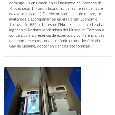
d
o
m
i
n
g
o
1
0
e
n
G
o
d
a
l
l
,
e
n
e
l
E
n
c
u
e
n
t
r
o
d
e
P
a
d
r
i
n
o
s
d
e
R
+
F
.
&
n
b
s
p
;
1
)
F
ò
r
u
m
E
c
o
n
ò
m
i
c
d
e
l
e
s
T
e
r
r
e
s
d
e
l
’
E
b
r
e
(
w
w
w
.
t
o
r
t
o
s
a
.
c
a
t
)
E
l
p
r
ó
x
i
m
o
v
i
e
r
n
e
s
,
1
d
e
m
a
r
z
o
,
t
e
i
n
v
i
t
a
m
o
s
a
a
c
o
m
p
a
ñ
a
r
n
o
s
e
n
e
l
I
F
ò
r
u
m
E
c
o
n
ò
m
i
c
T
o
r
t
o
s
a
&
#
8
2
1
1
;
T
e
r
r
e
s
d
e
l
’
E
b
r
e
.
E
l
e
n
c
u
e
n
t
r
o
t
e
n
d
r
á
l
u
g
a
r
e
n
e
l
R
e
c
i
n
t
o
M
o
d
e
r
n
i
s
t
a
d
e
l
M
u
s
e
o
d
e
T
o
r
t
o
s
a
y
c
o
n
t
a
r
á
c
o
n
l
a
p
r
e
s
e
n
c
i
a
d
e
e
x
p
e
r
t
o
s
y
c
o
n
f
e
r
e
n
c
i
a
n
t
e
s
d
e
r
e
n
o
m
b
r
e
e
n
m
a
t
e
r
i
a
e
c
o
n
ó
m
i
c
a
c
o
m
o
J
o
s
é
M
a
r
í
a
G
a
y
d
e
L
i
é
b
a
n
a
,
d
o
c
t
o
r
e
n
c
i
e
n
c
i
a
s
e
c
o
n
ó
m
i
c
a
s
,
.
.
.