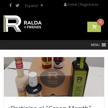
Entrar | Registrarse
Español
0
Saltar
MENU
al
contenido