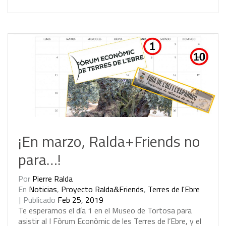
¡En marzo, Ralda+Friends no
para…!
Por
Pierre Ralda
En
Noticias
,
Proyecto Ralda&Friends
,
Terres de l'Ebre
Publicado
Feb 25, 2019
T
e
e
s
p
e
r
a
m
o
s
e
l
d
í
a
1
e
n
e
l
M
u
s
e
o
d
e
T
o
r
t
o
s
a
p
a
r
a
a
s
i
s
t
i
r
a
l
I
F
ò
r
u
m
E
c
o
n
ò
m
i
c
d
e
l
e
s
T
e
r
r
e
s
d
e
l
’
E
b
r
e
,
y
e
l