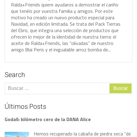
R
a
l
d
a
+
F
r
i
e
n
d
s
q
u
i
e
r
e
a
y
u
d
a
r
o
s
a
d
e
m
o
s
t
r
a
r
e
l
c
a
r
i
ñ
o
q
u
e
t
e
n
é
i
s
p
o
r
v
u
e
s
t
r
a
f
a
m
i
l
i
a
y
a
m
i
g
o
s
.
P
o
r
e
s
t
e
m
o
t
i
v
o
h
a
c
r
e
a
d
o
u
n
n
u
e
v
o
p
r
o
d
u
c
t
o
e
s
p
e
c
i
a
l
p
a
r
a
N
a
v
i
d
a
d
,
e
n
e
d
i
c
i
ó
n
l
i
m
i
t
a
d
a
.
S
e
t
r
a
t
a
d
e
l
P
a
c
k
T
i
e
r
r
a
s
d
e
l
E
b
r
o
,
q
u
e
i
n
t
e
g
r
a
u
n
a
s
e
l
e
c
c
i
ó
n
d
e
p
r
o
d
u
c
t
o
s
q
u
e
o
f
r
e
c
e
n
l
o
m
e
j
o
r
d
e
l
a
i
d
e
n
t
i
d
a
d
d
e
n
u
e
s
t
r
a
t
i
e
r
r
a
:
e
l
a
c
e
i
t
e
d
e
R
a
l
d
a
+
F
r
i
e
n
d
s
,
l
a
s
“
o
l
i
v
a
d
a
s
”
d
e
n
u
e
s
t
r
o
a
m
i
g
o
B
l
a
i
P
e
r
i
s
y
e
l
i
n
i
g
u
a
l
a
b
l
e
a
r
r
o
z
b
o
m
b
a
d
e
.
.
.
Search
Buscar:
Últimos Posts
Godall: kilómetro cero de la DANA Alice
Hemos recuperado la cabaña de piedra seca “de