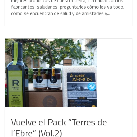
m
e
j
o
r
e
s
p
r
o
d
u
c
t
o
s
d
e
n
u
e
s
t
r
a
t
i
e
r
r
a
,
i
r
a
h
a
b
l
a
r
c
o
n
l
o
s
f
a
b
r
i
c
a
n
t
e
s
,
s
a
l
u
d
a
r
l
e
s
,
p
r
e
g
u
n
t
a
r
l
e
s
c
ó
m
o
l
e
s
v
a
t
o
d
o
,
c
ó
m
o
s
e
e
n
c
u
e
n
t
r
a
n
d
e
s
a
l
u
d
y
d
e
a
m
i
s
t
a
d
e
s
y
.
.
.
Vuelve el Pack “Terres de
l’Ebre” (Vol.2)