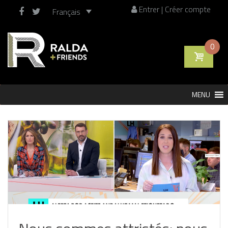
Entrer | Créer compte
Français
0
Skip
MENU
to
content