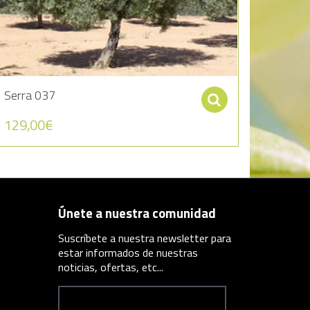
Serra 037
r al carrito
Seleccionar 
129,00
€
Únete a nuestra comunidad
Suscríbete a nuestra newsletter para
estar informados de nuestras
noticias, ofertas, etc...