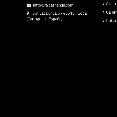
Aviso 
info@raldafriends.com
Garant
Av. Catalunya 6 · 43516 · Godall
(Tarragona · España)
Políti