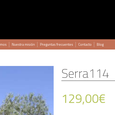
omos
Nuestra misión
Preguntas frecuentes
Contacto
Blog
Serra114
129,00
€