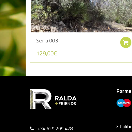
Serra 003
129,00
€
Formas
Políti
+34 629 209 428