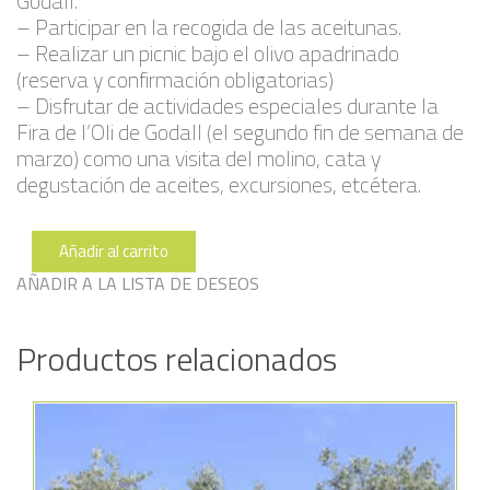
Godall.
– Participar en la recogida de las aceitunas.
– Realizar un picnic bajo el olivo apadrinado
(reserva y confirmación obligatorias)
– Disfrutar de actividades especiales durante la
Fira de l’Oli de Godall (el segundo fin de semana de
marzo) como una visita del molino, cata y
degustación de aceites, excursiones, etcétera.
Añadir al carrito
Serra
094
AÑADIR A LA LISTA DE DESEOS
cantidad
Productos relacionados
Añadir a la lista de deseos