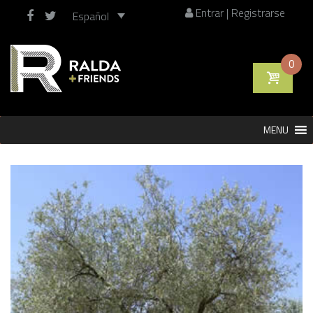
Entrar | Registrarse
Español
0
Saltar
MENU
al
contenido