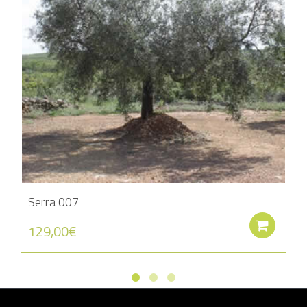
Serra 007
Aña
129,00
€