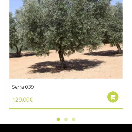
Serra 039
Aña
129,00
€