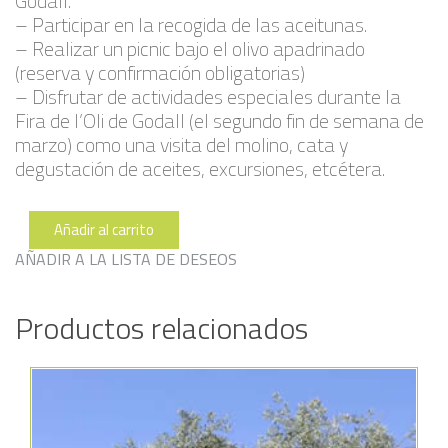
Godall.
– Participar en la recogida de las aceitunas.
– Realizar un picnic bajo el olivo apadrinado
(reserva y confirmación obligatorias)
– Disfrutar de actividades especiales durante la
Fira de l’Oli de Godall (el segundo fin de semana de
marzo) como una visita del molino, cata y
degustación de aceites, excursiones, etcétera.
Añadir al carrito
Serra
056
AÑADIR A LA LISTA DE DESEOS
cantidad
Productos relacionados
Añadir a la lista de deseos