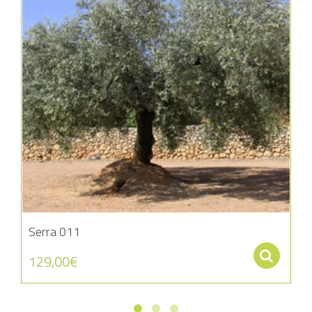
Serra 011
Se
129,00
€