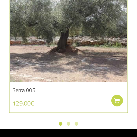
Serra 005
Aña
129,00
€