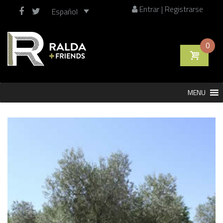
Entrar | Registrarse
Español
0
Saltar
MENU
al
contenido