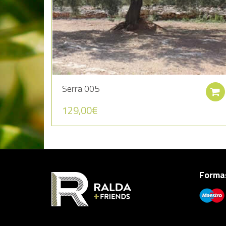
Serra 005
129,00
€
Formas