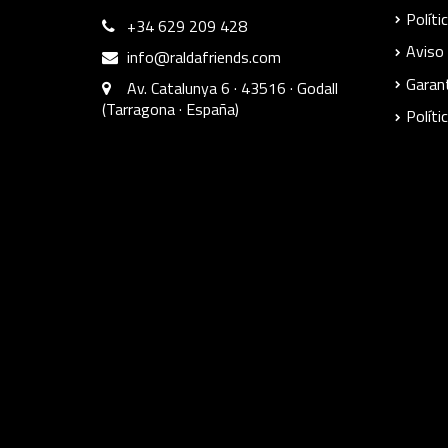
Políti
+34 629 209 428
Aviso 
info@raldafriends.com
Garant
Av. Catalunya 6 · 43516 · Godall
(Tarragona · España)
Políti