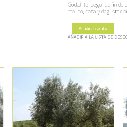
Godall (el segundo fin de
molino, cata y degustación
Añadir al carrito
Plana
316
AÑADIR A LA LISTA DE DESE
cantidad
Añadir a la lista de deseos