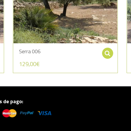
Serra 006
Añadir al carrito
Sele
129,00
€
 de pago: