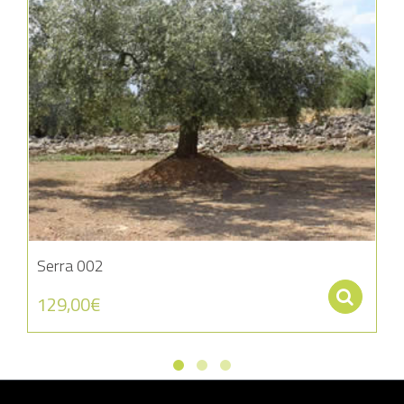
Serra 002
Se
129,00
€