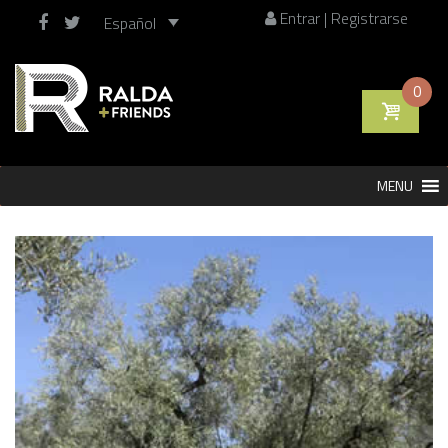
Entrar | Registrarse
Español
0
Saltar
MENU
al
contenido