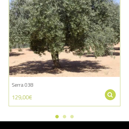
Serra 038
Se
129,00
€