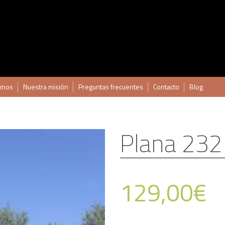
omos
Nuestra misión
Preguntas frecuentes
Contacto
Blog
Plana 232
129,00
€