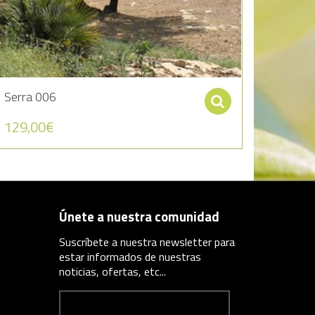
Serra 006
ccionar opciones
Seleccionar 
129,00
€
Únete a nuestra comunidad
Suscríbete a nuestra newsletter para
estar informados de nuestras
noticias, ofertas, etc...