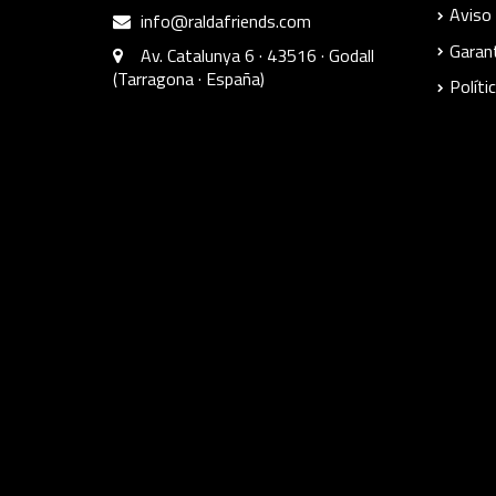
Aviso 
info@raldafriends.com
Garant
Av. Catalunya 6 · 43516 · Godall
(Tarragona · España)
Políti