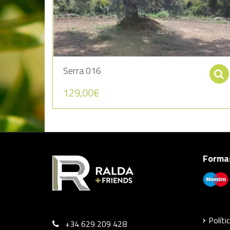
Serra 016
129,00
€
Formas
Políti
+34 629 209 428