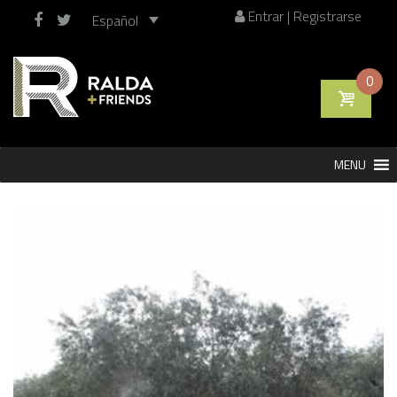
Entrar | Registrarse
Español
0
Saltar
MENU
al
contenido