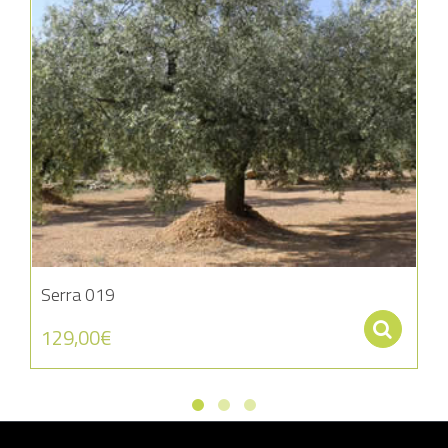
Serra 019
Se
129,00
€