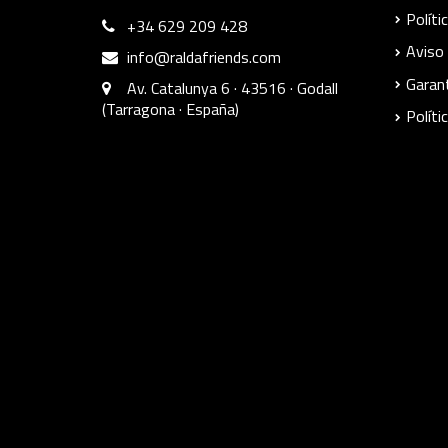
Políti
+34 629 209 428
Aviso 
info@raldafriends.com
Garant
Av. Catalunya 6 · 43516 · Godall
(Tarragona · España)
Políti