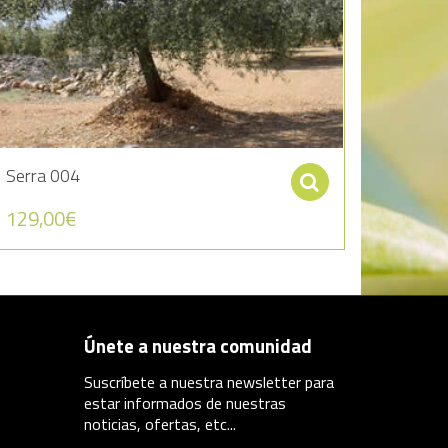
Serra 004
r al carrito
Seleccionar 
129,00
€
Únete a nuestra comunidad
Suscríbete a nuestra newsletter para
estar informados de nuestras
noticias, ofertas, etc...