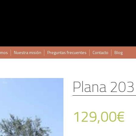
omos
Nuestra misión
Preguntas frecuentes
Contacto
Blog
Plana 203
129,00
€