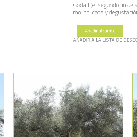
Godall (el segundo fin de
molino, cata y degustación
Añadir al carrito
Plana
203
AÑADIR A LA LISTA DE DESE
cantidad
Añadir a la lista de deseos