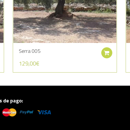
Serra 005
Seleccionar opciones
Añadi
129,00
€
 de pago: