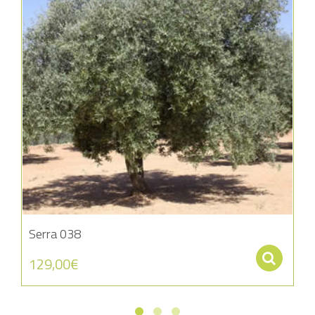
Serra 038
Se
129,00
€