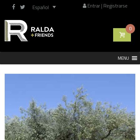
Entrar | Registrarse
Español
0
Saltar
MENU
al
contenido