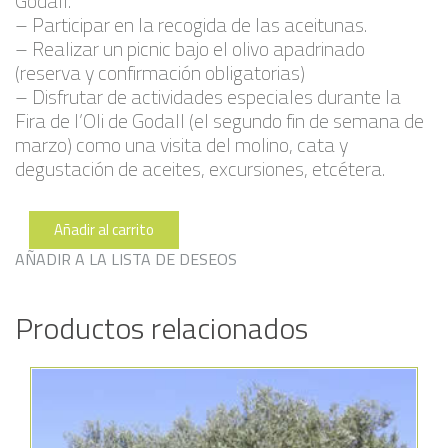
Godall.
– Participar en la recogida de las aceitunas.
– Realizar un picnic bajo el olivo apadrinado
(reserva y confirmación obligatorias)
– Disfrutar de actividades especiales durante la
Fira de l’Oli de Godall (el segundo fin de semana de
marzo) como una visita del molino, cata y
degustación de aceites, excursiones, etcétera.
Añadir al carrito
Plana
191
AÑADIR A LA LISTA DE DESEOS
cantidad
Productos relacionados
Añadir a la lista de deseos