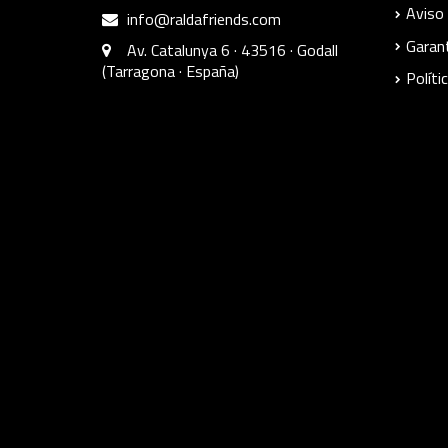
Aviso 
info@raldafriends.com
Garant
Av. Catalunya 6 · 43516 · Godall
(Tarragona · España)
Políti