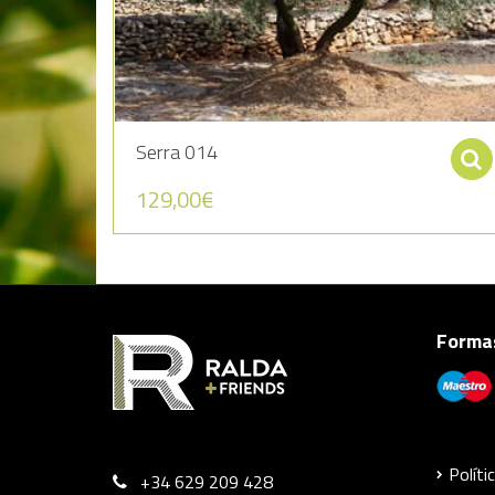
Serra 014
129,00
€
Formas
Políti
+34 629 209 428