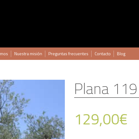
omos
Nuestra misión
Preguntas frecuentes
Contacto
Blog
Plana 119
129,00
€