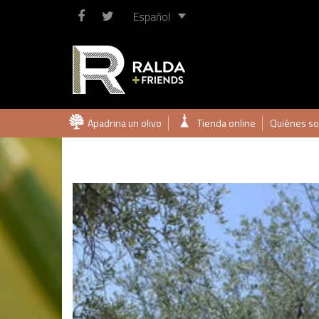
Español
Saltar
Apadrina un olivo
Tienda online
Quiénes s
al
contenido