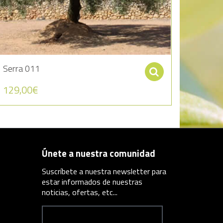
Serra 011
r al carrito
Seleccionar 
129,00
€
Únete a nuestra comunidad
Suscríbete a nuestra newsletter para
estar informados de nuestras
noticias, ofertas, etc...