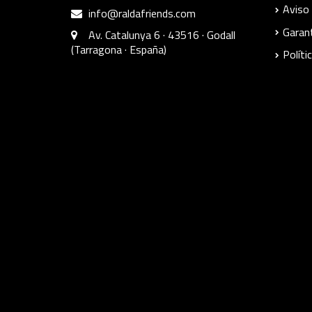
Aviso 
info@raldafriends.com
Garant
Av. Catalunya 6 · 43516 · Godall
(Tarragona · España)
Políti