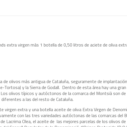
ends extra virgen más 1 botella de 0,50 litros de aciete de oliva ex
na de olivos más antigua de Cataluña, seguramente de implantación
ite-Tortosa) y la Sierra de Godall. Dentro de esta área hay una gra
. Los olivos típicos y autóctonos de la comarca del Montsià son de 
diferentes a las del resto de Cataluña.
ite virgen extra y una botella aceite de oliva Extra Virgen de Denom
ivamente con las tres variedades autóctonas de las comarcas del B
l de Lacrima Olea, el aceite de las mejores parcelas de los olivos de