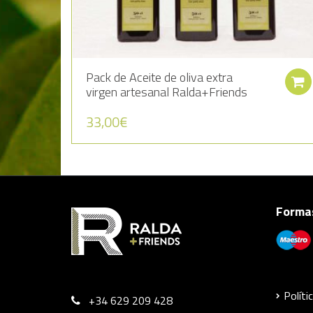
Pack de Aceite de oliva extra
virgen artesanal Ralda+Friends
33,00
€
Formas
Políti
+34 629 209 428