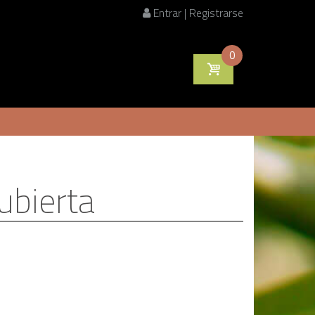
Entrar | Registrarse
0
ubierta