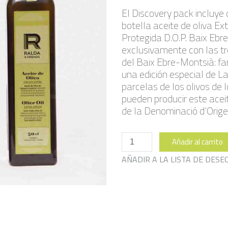
El Discovery pack incluye 
botella aceite de oliva E
Protegida D.O.P. Baix Ebr
exclusivamente con las t
del Baix Ebre-Montsià: far
una edición especial de L
parcelas de los olivos de 
pueden producir este aceit
de la Denominació d’Orige
Pack
Añadir al carrito
Descubierta
cantidad
AÑADIR A LA LISTA DE DESE