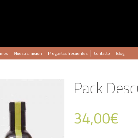
omos
Nuestra misión
Preguntas frecuentes
Contacto
Blog
Pack Desc
34,00
€