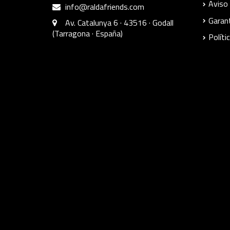
Aviso 
info@raldafriends.com
Garant
Av. Catalunya 6 · 43516 · Godall
(Tarragona · España)
Políti