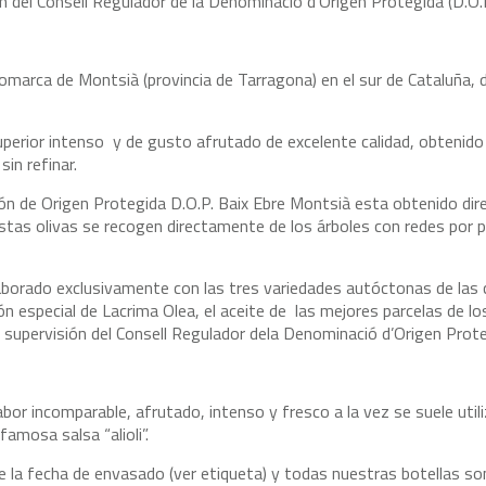
ón del Consell Regulador de la Denominació d’Origen Protegida (D.O.
omarca de Montsià (provincia de Tarragona) en el sur de Cataluña, 
superior intenso y de gusto afrutado de excelente calidad, obtenid
in refinar.
ión de Origen Protegida D.O.P. Baix Ebre Montsià esta obtenido di
tas olivas se recogen directamente de los árboles con redes por 
laborado exclusivamente con las tres variedades autóctonas de las
ón especial de Lacrima Olea, el aceite de las mejores parcelas de lo
a supervisión del Consell Regulador dela Denominació d’Origen Prot
bor incomparable, afrutado, intenso y fresco a la vez se suele utili
famosa salsa “alioli”.
 la fecha de envasado (ver etiqueta) y todas nuestras botellas son