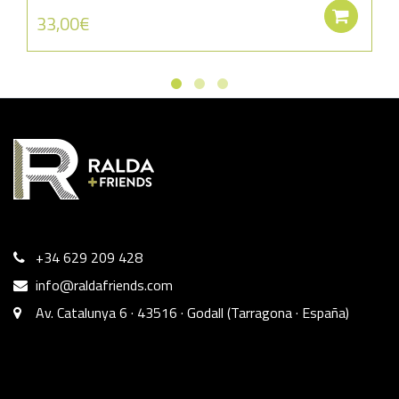
Aña
33,00
€
+34 629 209 428
info@raldafriends.com
Av. Catalunya 6 · 43516 · Godall (Tarragona · España)