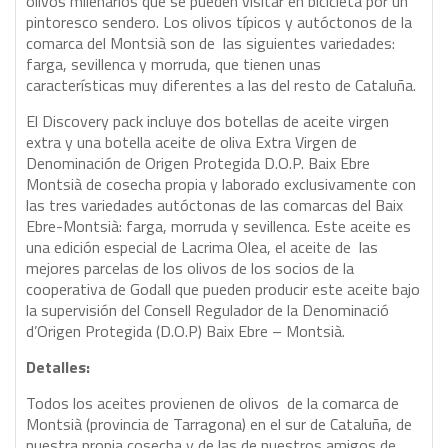
olivos milenarios que se pueden visitar en bicicleta por un
pintoresco sendero. Los olivos típicos y autóctonos de la
comarca del Montsià son de las siguientes variedades:
farga, sevillenca y morruda, que tienen unas
características muy diferentes a las del resto de Cataluña.
El Discovery pack incluye dos botellas de aceite virgen
extra y una botella aceite de oliva Extra Virgen de
Denominación de Origen Protegida D.O.P. Baix Ebre
Montsià de cosecha propia y laborado exclusivamente con
las tres variedades autóctonas de las comarcas del Baix
Ebre-Montsià: farga, morruda y sevillenca. Este aceite es
una edición especial de Lacrima Olea, el aceite de las
mejores parcelas de los olivos de los socios de la
cooperativa de Godall que pueden producir este aceite bajo
la supervisión del Consell Regulador de la Denominació
d’Origen Protegida (D.O.P) Baix Ebre – Montsià.
Detalles:
Todos los aceites provienen de olivos de la comarca de
Montsià (provincia de Tarragona) en el sur de Cataluña, de
nuestra propia cosecha y de las de nuestros amigos de