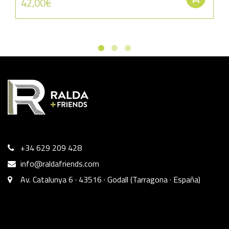
42,00
€
+34 629 209 428
info@raldafriends.com
Av. Catalunya 6 · 43516 · Godall (Tarragona · España)