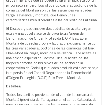
olivos milenarios que se pueden visitar en bicicleta por un
pintoresco sendero. Los olivos típicos y autóctonos de la
comarca del Montsià son de las siguientes variedades:
farga, sevillenca y morruda, que tienen unas
características muy diferentes a las del resto de Cataluña.
El Discovery pack incluye dos botellas de aceite virgen
extra y una botella aceite de oliva Extra Virgen de
Denominación de Origen Protegida D.O.P. Baix Ebre
Montsià de cosecha propia y laborado exclusivamente con
las tres variedades autóctonas de las comarcas del Baix
Ebre-Montsià: farga, morruda y sevillenca. Este aceite es
una edición especial de Lacrima Olea, el aceite de las
mejores parcelas de los olivos de los socios de la
cooperativa de Godall que pueden producir este aceite bajo
la supervisión del Consell Regulador de la Denominació
d’Origen Protegida (D.O.P) Baix Ebre – Montsià.
Detalles:
Todos los aceites provienen de olivos de la comarca de
Montsià (provincia de Tarragona) en el sur de Cataluña, de
nuestra propia cosecha y de las de nuestros amigos de