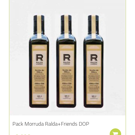
Añadir a la lista de deseos
Pack Morruda Ralda+Friends DOP
Aña