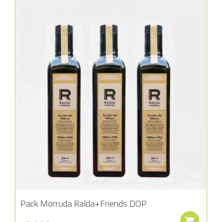
Añadir a la lista de deseos
Pack Morruda Ralda+Friends DOP
Aña