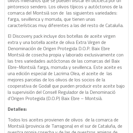
olivos milenarios que se pueden visitar en bicicleta por un
pintoresco sendero. Los olivos típicos y autóctonos de la
comarca del Montsià son de las siguientes variedades:
farga, sevillenca y morruda, que tienen unas
características muy diferentes a las del resto de Cataluña.
El Discovery pack incluye dos botellas de aceite virgen
extra y una botella aceite de oliva Extra Virgen de
Denominación de Origen Protegida D.O.P. Baix Ebre
Montsià de cosecha propia y laborado exclusivamente con
las tres variedades autóctonas de las comarcas del Baix
Ebre-Montsià: farga, morruda y sevillenca. Este aceite es
una edición especial de Lacrima Olea, el aceite de las
mejores parcelas de los olivos de los socios de la
cooperativa de Godall que pueden producir este aceite bajo
la supervisión del Consell Regulador de la Denominació
d’Origen Protegida (D.O.P) Baix Ebre – Montsià.
Detalles:
Todos los aceites provienen de olivos de la comarca de
Montsià (provincia de Tarragona) en el sur de Cataluña, de
nuestra propia cosecha y de las de nuestros amigos de