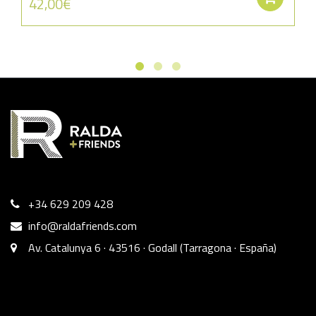
42,00
€
+34 629 209 428
info@raldafriends.com
Av. Catalunya 6 · 43516 · Godall (Tarragona · España)