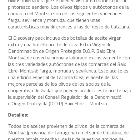
olivos milenarios que se pueden visitar en bicicleta por un
pintoresco sendero. Los olivos típicos y autóctonos de la
comarca del Montsià son de las siguientes variedades:
farga, sevillenca y morruda, que tienen unas
características muy diferentes a las del resto de Cataluña.
El Discovery pack incluye dos botellas de aceite virgen
extra y una botella aceite de oliva Extra Virgen de
Denominación de Origen Protegida D.O.P. Baix Ebre
Montsià de cosecha propia y laborado exclusivamente con
las tres variedades autóctonas de las comarcas del Baix
Ebre-Montsià: farga, morruda y sevillenca. Este aceite es
una edición especial de Lacrima Olea, el aceite de las
mejores parcelas de los olivos de los socios de la
cooperativa de Godall que pueden producir este aceite bajo
la supervisión del Consell Regulador de la Denominació
d’Origen Protegida (D.O.P) Baix Ebre – Montsià.
Detalles:
Todos los aceites provienen de olivos de la comarca de
Montsià (provincia de Tarragona) en el sur de Cataluña, de
nuestra propia cosecha y de las de nuestros amigos de