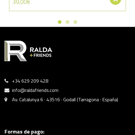
39,00
€
+34 629 209 428
info@raldafriends.com
Av. Catalunya 6 · 43516 · Godall (Tarragona · España)
Formas de pago: