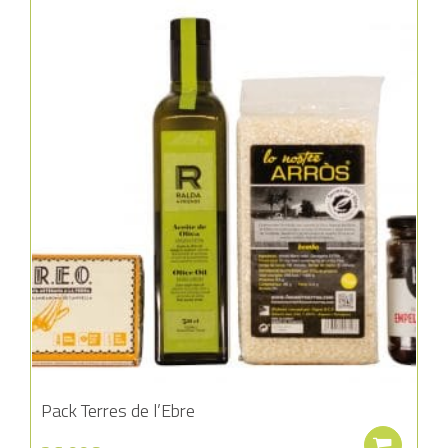
Añadir a la lista de deseos
Pack Terres de l’Ebre
Aña