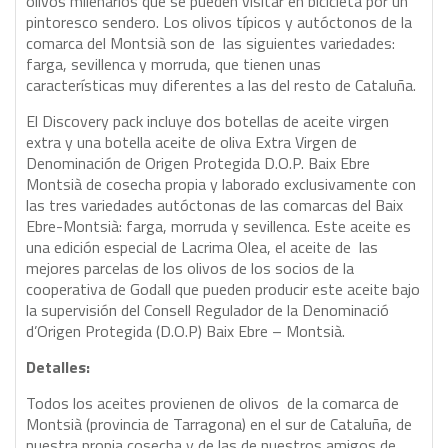
olivos milenarios que se pueden visitar en bicicleta por un
pintoresco sendero. Los olivos típicos y autóctonos de la
comarca del Montsià son de las siguientes variedades:
farga, sevillenca y morruda, que tienen unas
características muy diferentes a las del resto de Cataluña.
El Discovery pack incluye dos botellas de aceite virgen
extra y una botella aceite de oliva Extra Virgen de
Denominación de Origen Protegida D.O.P. Baix Ebre
Montsià de cosecha propia y laborado exclusivamente con
las tres variedades autóctonas de las comarcas del Baix
Ebre-Montsià: farga, morruda y sevillenca. Este aceite es
una edición especial de Lacrima Olea, el aceite de las
mejores parcelas de los olivos de los socios de la
cooperativa de Godall que pueden producir este aceite bajo
la supervisión del Consell Regulador de la Denominació
d’Origen Protegida (D.O.P) Baix Ebre – Montsià.
Detalles:
Todos los aceites provienen de olivos de la comarca de
Montsià (provincia de Tarragona) en el sur de Cataluña, de
nuestra propia cosecha y de las de nuestros amigos de