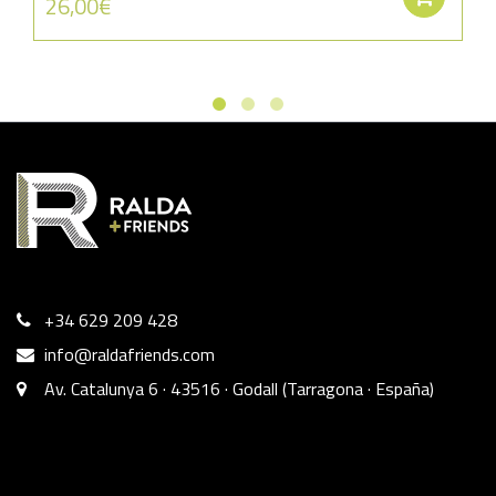
26,00
€
+34 629 209 428
info@raldafriends.com
Av. Catalunya 6 · 43516 · Godall (Tarragona · España)