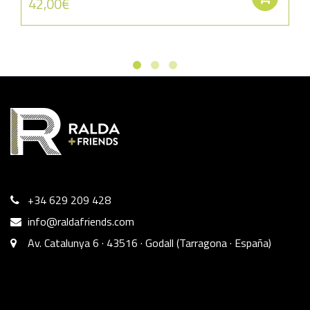
42,00
€
+34 629 209 428
info@raldafriends.com
Av. Catalunya 6 · 43516 · Godall (Tarragona · España)