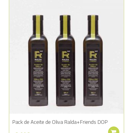
Añadir a la lista de deseos
Pack de Aceite de Oliva Ralda+Friends DOP
Aña