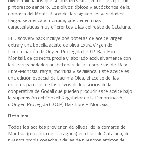
olivos milenarios que se pueden visitar en bicicleta por un
pintoresco sendero. Los olivos típicos y autóctonos de la
comarca del Montsià son de las siguientes variedades:
farga, sevillenca y morruda, que tienen unas
características muy diferentes a las del resto de Cataluña.
El Discovery pack incluye dos botellas de aceite virgen
extra y una botella aceite de oliva Extra Virgen de
Denominación de Origen Protegida D.O.P. Baix Ebre
Montsià de cosecha propia y laborado exclusivamente con
las tres variedades autóctonas de las comarcas del Baix
Ebre-Montsià: farga, morruda y sevillenca. Este aceite es
una edición especial de Lacrima Olea, el aceite de las
mejores parcelas de los olivos de los socios de la
cooperativa de Godall que pueden producir este aceite bajo
la supervisión del Consell Regulador de la Denominació
d’Origen Protegida (D.O.P) Baix Ebre – Montsià.
Detalles:
Todos los aceites provienen de olivos de la comarca de
Montsià (provincia de Tarragona) en el sur de Cataluña, de
nuestra propia cosecha y de las de nuestros amigos de