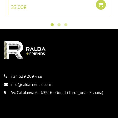
Aña
33,00
€
+34 629 209 428
info@raldafriends.com
Av. Catalunya 6 · 43516 · Godall (Tarragona · España)