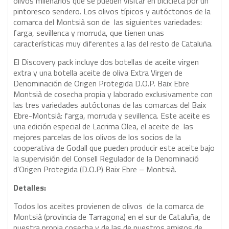
olivos milenarios que se pueden visitar en bicicleta por un
pintoresco sendero. Los olivos típicos y autóctonos de la
comarca del Montsià son de las siguientes variedades:
farga, sevillenca y morruda, que tienen unas
características muy diferentes a las del resto de Cataluña.
El Discovery pack incluye dos botellas de aceite virgen
extra y una botella aceite de oliva Extra Virgen de
Denominación de Origen Protegida D.O.P. Baix Ebre
Montsià de cosecha propia y laborado exclusivamente con
las tres variedades autóctonas de las comarcas del Baix
Ebre-Montsià: farga, morruda y sevillenca. Este aceite es
una edición especial de Lacrima Olea, el aceite de las
mejores parcelas de los olivos de los socios de la
cooperativa de Godall que pueden producir este aceite bajo
la supervisión del Consell Regulador de la Denominació
d’Origen Protegida (D.O.P) Baix Ebre – Montsià.
Detalles:
Todos los aceites provienen de olivos de la comarca de
Montsià (provincia de Tarragona) en el sur de Cataluña, de
nuestra propia cosecha y de las de nuestros amigos de