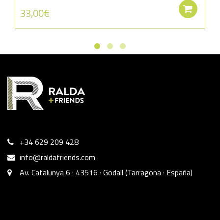
Aña
33,00
€
+34 629 209 428
info@raldafriends.com
Av. Catalunya 6 · 43516 · Godall (Tarragona · España)