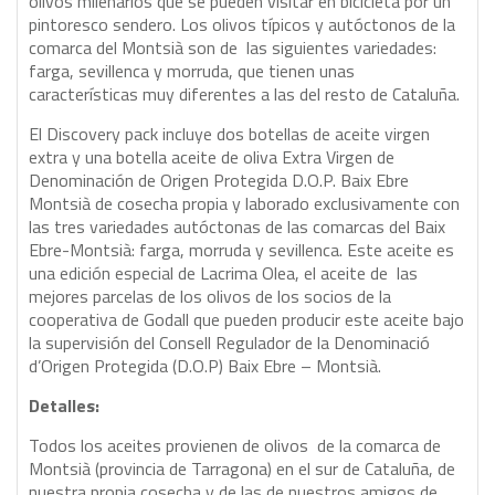
olivos milenarios que se pueden visitar en bicicleta por un
pintoresco sendero. Los olivos típicos y autóctonos de la
comarca del Montsià son de las siguientes variedades:
farga, sevillenca y morruda, que tienen unas
características muy diferentes a las del resto de Cataluña.
El Discovery pack incluye dos botellas de aceite virgen
extra y una botella aceite de oliva Extra Virgen de
Denominación de Origen Protegida D.O.P. Baix Ebre
Montsià de cosecha propia y laborado exclusivamente con
las tres variedades autóctonas de las comarcas del Baix
Ebre-Montsià: farga, morruda y sevillenca. Este aceite es
una edición especial de Lacrima Olea, el aceite de las
mejores parcelas de los olivos de los socios de la
cooperativa de Godall que pueden producir este aceite bajo
la supervisión del Consell Regulador de la Denominació
d’Origen Protegida (D.O.P) Baix Ebre – Montsià.
Detalles:
Todos los aceites provienen de olivos de la comarca de
Montsià (provincia de Tarragona) en el sur de Cataluña, de
nuestra propia cosecha y de las de nuestros amigos de