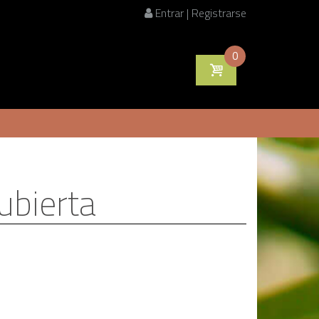
Entrar | Registrarse
0
ubierta