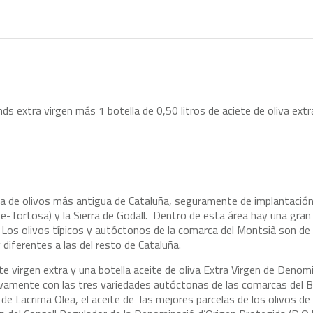
ends extra virgen más 1 botella de 0,50 litros de aciete de oliva ex
na de olivos más antigua de Cataluña, seguramente de implantación
ite-Tortosa) y la Sierra de Godall. Dentro de esta área hay una gra
. Los olivos típicos y autóctonos de la comarca del Montsià son de 
diferentes a las del resto de Cataluña.
ite virgen extra y una botella aceite de oliva Extra Virgen de Denom
ivamente con las tres variedades autóctonas de las comarcas del B
l de Lacrima Olea, el aceite de las mejores parcelas de los olivos de