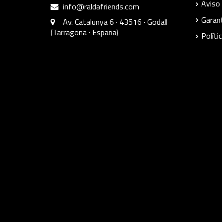
Aviso 
info@raldafriends.com
Garant
Av. Catalunya 6 · 43516 · Godall
(Tarragona · España)
Políti