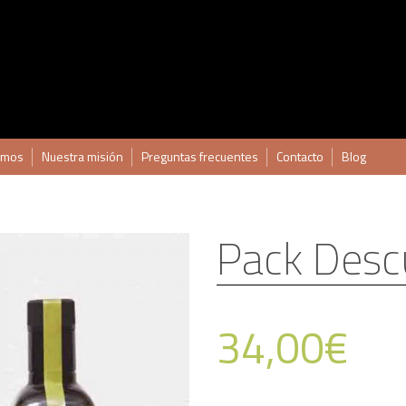
omos
Nuestra misión
Preguntas frecuentes
Contacto
Blog
Pack Desc
34,00
€