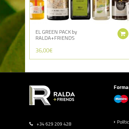
EL GREEN PACK by
RALDA+FRIENDS
36,00
€
Formas
Políti
+34 629 209 428