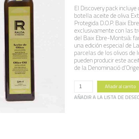
El Discovery pack incluye 
botella aceite de oliva E
Protegida D.O.P. Baix Ebr
exclusivamente con las t
del Baix Ebre-Montsià: far
una edición especial de L
parcelas de los olivos de 
pueden producir este aceit
de la Denominació d’Orige
Pack
Añadir al carrito
Descubierta
cantidad
AÑADIR A LA LISTA DE DESE