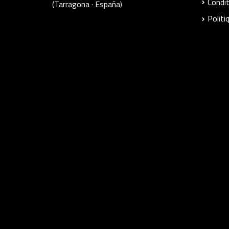
Condit
(Tarragona · España)
Politi