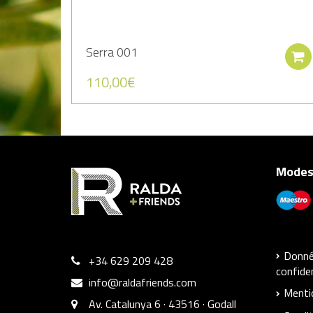
Serra 001
110,00
€
Modes
Donnée
+34 629 209 428
confiden
info@raldafriends.com
Menti
Av. Catalunya 6 · 43516 · Godall