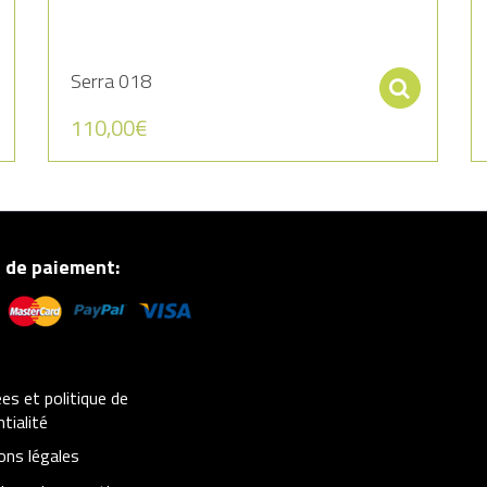
Serra 018
Ajouter au panier
Séle
110,00
€
 de paiement:
s et politique de
tialité
ons légales