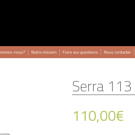
sommes-nous?
Notre mission
Foire aux questions
Nous contacter
Serra 113
110,00
€