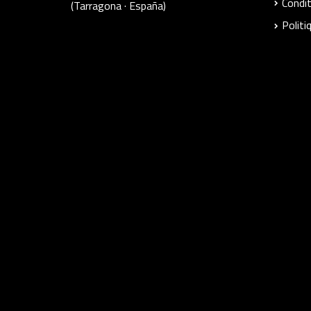
Condit
(Tarragona · España)
Politi