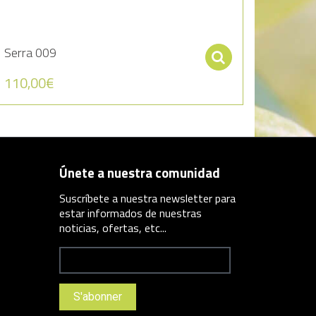
Serra 009
er au panier
Sélectionnez
110,00
€
Únete a nuestra comunidad
Suscríbete a nuestra newsletter para
estar informados de nuestras
noticias, ofertas, etc...