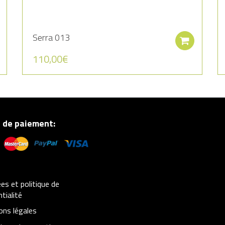
Serra 013
Ajouter au panier
Ajout
110,00
€
 de paiement:
s et politique de
tialité
ons légales