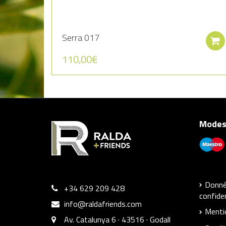
Serra 017
110,00
€
Modes
Donnée
+34 629 209 428
confiden
info@raldafriends.com
Menti
Av. Catalunya 6 · 43516 · Godall