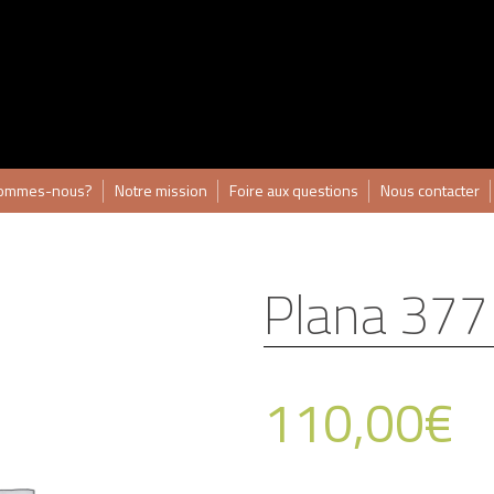
sommes-nous?
Notre mission
Foire aux questions
Nous contacter
Plana 377
110,00
€